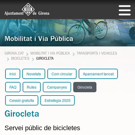
Mobilitat i Via Pública
GIRONA.CAT
MOBILITAT I VIA PÚBLICA
TRANSPORTS I VEHICLES
BICICLETES
GIROCLETA
Inici
Novetats
Com circular
Aparcament tancat
FAQ
Rutes
Campanyes
Girocleta
Cessió gratuïta
Estratègia 2025
Girocleta
Servei públic de bicicletes