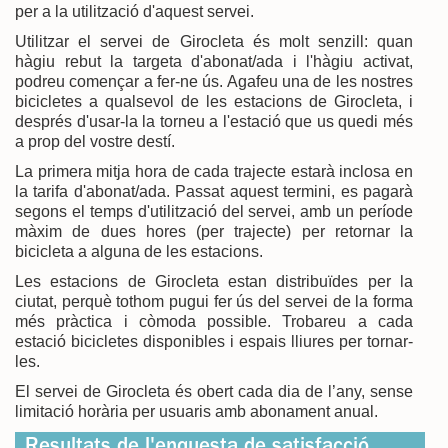
per a la utilització d'aquest servei.
Utilitzar el servei de Girocleta és molt senzill: quan
hàgiu rebut la targeta d'abonat/ada i l'hàgiu activat,
podreu començar a fer-ne ús. Agafeu una de les nostres
bicicletes a qualsevol de les estacions de Girocleta, i
després d'usar-la la torneu a l'estació que us quedi més
a prop del vostre destí.
La primera mitja hora de cada trajecte estarà inclosa en
la tarifa d'abonat/ada. Passat aquest termini, es pagarà
segons el temps d'utilització del servei, amb un període
màxim de dues hores (per trajecte) per retornar la
bicicleta a alguna de les estacions.
Les estacions de Girocleta estan distribuïdes per la
ciutat, perquè tothom pugui fer ús del servei de la forma
més pràctica i còmoda possible. Trobareu a cada
estació bicicletes disponibles i espais lliures per tornar-
les.
El servei de Girocleta és obert cada dia de l’any, sense
limitació horària per usuaris amb abonament anual.