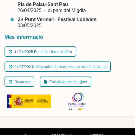
Pla de Palau-Sant Pau
26/04/2025 - al parc del Migdia
2n Punt Vermell - Festival Ludivers
03/05/2025
Més informació
14/04/2025 Punt Lila itinerant diürn
04/07/202 Notícia sobre formacions que està fent l’equip
Recursos
Fulletó Noctambul@as
Plaça del Vi, 1
Contacte