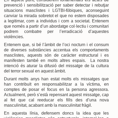
prevenció i sensibilització per saber detectar i rebutjar
situacions masclistes i LGTBI-fòbiques, aconseguint
canviar la mirada sobretot el que no estem disposades
a legitimar, com a individus i com a societat. Entenem
que només a partir d’un abordatge col·lectiu i comunitari
podrem combatre per l’erradicació d’aquestes
violències.
Entenem que, si bé l’àmbit de l’oci nocturn i el consum
de diverses substàncies accentua els comportaments
masclistes, aquests són de caràcter estructural i es
manifesten també en molts altres espais. La nostra
intenció és aturar la difusió del missatge de la cultura
del terror sexual en aquest àmbit.
Durant molts anys han estat molts els missatges que
han contribuït en responsabilitzar a la víctima, en
comptes de posar el focus en la persona agressora.
Actualment, però s’està repensant aquest missatge, cap
al fet que cal reeducar els fills des d’una nova
masculinitat, acabant amb la masculinitat fràgil.
En aquesta línia, defensem doncs la idea que les