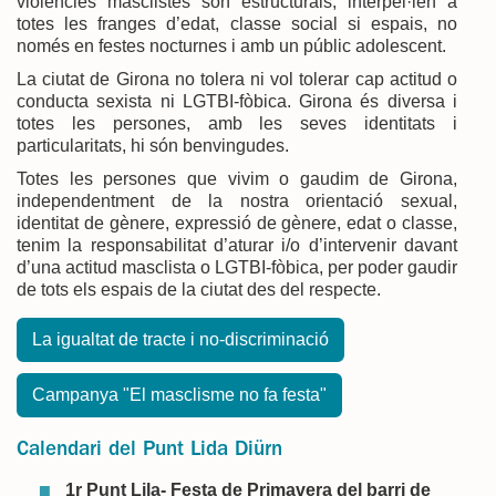
violències masclistes són estructurals, interpel·len a
totes les franges d’edat, classe social si espais, no
només en festes nocturnes i amb un públic adolescent.
La ciutat de Girona no tolera ni vol tolerar cap actitud o
conducta sexista ni LGTBI-fòbica. Girona és diversa i
totes les persones, amb les seves identitats i
particularitats, hi són benvingudes.
Totes les persones que vivim o gaudim de Girona,
independentment de la nostra orientació sexual,
identitat de gènere, expressió de gènere, edat o classe,
tenim la responsabilitat d’aturar i/o d’intervenir davant
d’una actitud masclista o LGTBI-fòbica, per poder gaudir
de tots els espais de la ciutat des del respecte.
La igualtat de tracte i no-discriminació
Campanya "El masclisme no fa festa"
Calendari del Punt Lida Diürn
1r Punt Lila- Festa de Primavera del barri de