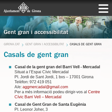
Gent gran i accessibilitat
GIRONA.CAT
GENT GRAN I ACCESSIBILITAT
CASALS DE GENT GRAN
Casals de gent gran
Casal de la gent gran del Barri Vell - Mercadal
Situat a l’Espai Cívic Mercadal
Pl. Jordi de Sant Jordi, 1 bxs – 17001 Girona
Telèfon: 972 419 051
A/e:
aggmercadal@gmail.com
Per a més informació podeu dirigir-vos al
Centre
Cívic Barri Vell – Mercadal
Casal de Gent Gran de Santa Eugènia
Pl. Leonor Joher, 3