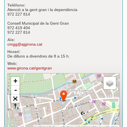
Telèfons:
Atenció a la gent gran i la dependència
972 227 814
Consell Municipal de la Gent Gran
972 419 404
972 227 814
A/e:
cmgg@ajgirona.cat
Horari:
De dilluns a divendres de 8 a 15 h.
Web:
www.girona.cat/gentgran