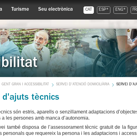
a
Turisme
Seu electrònica
CAT
ESP*
ENG*
FR
bilitat
GENT GRAN I ACCESSIBILITAT
SERVEI D’ATENCIÓ DOMICILIÀRIA
SERVEI D’A
 d'ajuts tècnics
ècnics són estris, aparells o senzillament adaptacions d’objectes 
s a les persones amb manca d’autonomia.
ei també disposa de l’assessorament tècnic gratuït de la figur
 personals que requereix la persona i les adaptacions i accessibi