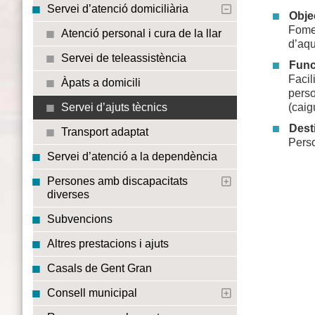
Servei d’atenció domiciliària
Obje
Fomen
Atenció personal i cura de la llar
d’aqu
Servei de teleassistència
Func
Facil
Àpats a domicili
perso
(caig
Servei d’ajuts tècnics
Dest
Transport adaptat
Pers
Servei d’atenció a la dependència
Persones amb discapacitats
diverses
Subvencions
Altres prestacions i ajuts
Casals de Gent Gran
Consell municipal