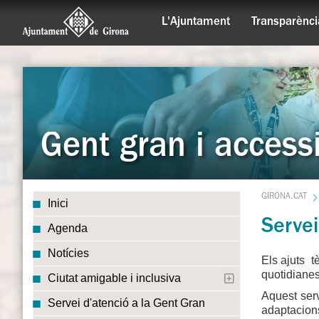
L'Ajuntament
Transparènci
Gent gran i accessi
GIRONA.CAT
Inici
Servei
Agenda
Notícies
Els ajuts t
quotidiane
Ciutat amigable i inclusiva
Aquest serv
Servei d'atenció a la Gent Gran
adaptacions