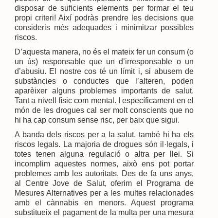
disposar de suficients elements per formar el teu
propi criteri! Així podràs prendre les decisions que
consideris més adequades i minimitzar possibles
riscos.
D’aquesta manera, no és el mateix fer un consum (o
un ús) responsable que un d’irresponsable o un
d’abusiu. El nostre cos té un límit i, si abusem de
substàncies o conductes que l’alteren, poden
aparèixer alguns problemes importants de salut.
Tant a nivell físic com mental. I específicament en el
món de les drogues cal ser molt conscients que no
hi ha cap consum sense risc, per baix que sigui.
A banda dels riscos per a la salut, també hi ha els
riscos legals. La majoria de drogues són il·legals, i
totes tenen alguna regulació o altra per llei. Si
incomplim aquestes normes, això ens pot portar
problemes amb les autoritats. Des de fa uns anys,
al Centre Jove de Salut, oferim el Programa de
Mesures Alternatives per a les multes relacionades
amb el cànnabis en menors. Aquest programa
substitueix el pagament de la multa per una mesura