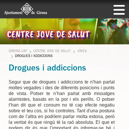
CENTRE JOVE DE SALUT
GIRONA.CAT
CENTRE JOVE DE SALUT
JOVES
DROGUES I ADDICCIONS
Drogues i addiccions
Segur que de drogues i addiccions te n'han parlat
moltes vegades i des de diferents posicions i punts
de vista. Potser te n’han parlat amb missatges
alarmistes, basats en la por i els perills. O potser
t’han dit que el consum no té cap efecte negatiu
sobre el teu cos, si ho controles. Tant d'una postura
com de l'altra en podríem parlar molta estona, però
la veritat és que ningú té la raó absoluta. El que et
podem dir és que l’important és informar-se bé i