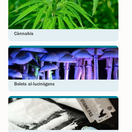
Cànnabis
Bolets al·lucinògens