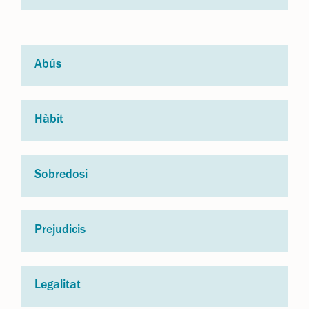
Abús
Hàbit
Sobredosi
Prejudicis
Legalitat