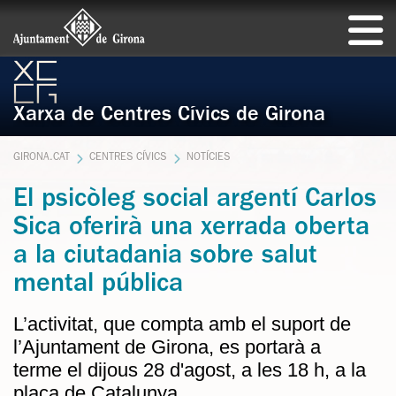
Xarxa de Centres Cívics de Girona
GIRONA.CAT
CENTRES CÍVICS
NOTÍCIES
El psicòleg social argentí Carlos
Sica oferirà una xerrada oberta
a la ciutadania sobre salut
mental pública
L’activitat, que compta amb el suport de
l’Ajuntament de Girona, es portarà a
terme el dijous 28 d'agost, a les 18 h, a la
plaça de Catalunya.