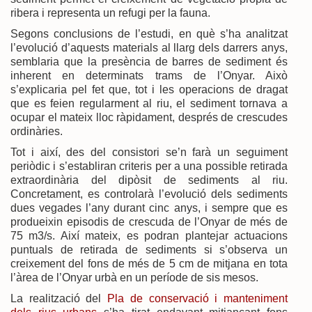
ribera i representa un refugi per la fauna.
Segons conclusions de l’estudi, en què s’ha analitzat
l’evolució d’aquests materials al llarg dels darrers anys,
semblaria que la presència de barres de sediment és
inherent en determinats trams de l’Onyar. Això
s’explicaria pel fet que, tot i les operacions de dragat
que es feien regularment al riu, el sediment tornava a
ocupar el mateix lloc ràpidament, després de crescudes
ordinàries.
Tot i així, des del consistori se’n farà un seguiment
periòdic i s’establiran criteris per a una possible retirada
extraordinària del dipòsit de sediments al riu.
Concretament, es controlarà l’evolució dels sediments
dues vegades l’any durant cinc anys, i sempre que es
produeixin episodis de crescuda de l’Onyar de més de
75 m3/s. Així mateix, es podran plantejar actuacions
puntuals de retirada de sediments si s’observa un
creixement del fons de més de 5 cm de mitjana en tota
l’àrea de l’Onyar urbà en un període de sis mesos.
La realització del
Pla de conservació i manteniment