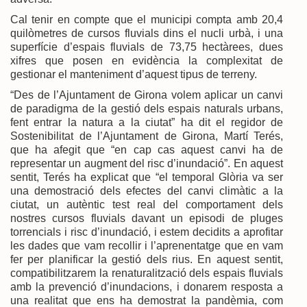
Cal tenir en compte que el municipi compta amb 20,4
quilòmetres de cursos fluvials dins el nucli urbà, i una
superfície d’espais fluvials de 73,75 hectàrees, dues
xifres que posen en evidència la complexitat de
gestionar el manteniment d’aquest tipus de terreny.
“Des de l’Ajuntament de Girona volem aplicar un canvi
de paradigma de la gestió dels espais naturals urbans,
fent entrar la natura a la ciutat” ha dit el regidor de
Sostenibilitat de l’Ajuntament de Girona, Martí Terés,
que ha afegit que “en cap cas aquest canvi ha de
representar un augment del risc d’inundació”. En aquest
sentit, Terés ha explicat que “el temporal Glòria va ser
una demostració dels efectes del canvi climàtic a la
ciutat, un autèntic test real del comportament dels
nostres cursos fluvials davant un episodi de pluges
torrencials i risc d’inundació, i estem decidits a aprofitar
les dades que vam recollir i l’aprenentatge que en vam
fer per planificar la gestió dels rius. En aquest sentit,
compatibilitzarem la renaturalització dels espais fluvials
amb la prevenció d’inundacions, i donarem resposta a
una realitat que ens ha demostrat la pandèmia, com