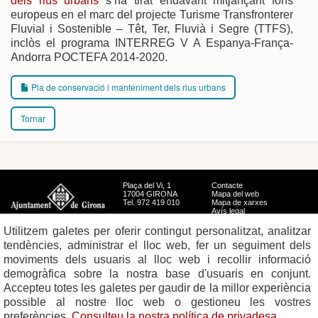
dels rius urbans
s’ha tirat endavant mitjançant fons
europeus en el marc del projecte Turisme Transfronterer
Fluvial i Sostenible – Têt, Ter, Fluvià i Segre (TTFS),
inclòs el programa INTERREG V A Espanya-França-
Andorra POCTEFA 2014-2020.
Pla de conservació i manteniment dels rius urbans
Tornar
Plaça del Vi, 1
Contacte
17004 GIRONA
Mapa del web
Tel. 972 419 010
Mapa de xarxes
Avís legal
Utilitzem galetes per oferir contingut personalitzat, analitzar
tendències, administrar el lloc web, fer un seguiment dels
moviments dels usuaris al lloc web i recollir informació
demogràfica sobre la nostra base d'usuaris en conjunt.
Accepteu totes les galetes per gaudir de la millor experiència
possible al nostre lloc web o gestioneu les vostres
preferències.
Consulteu la nostra política de privadesa