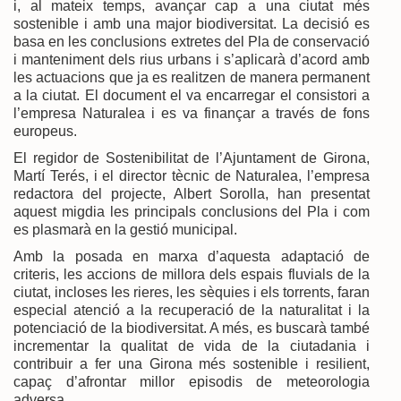
i, al mateix temps, avançar cap a una ciutat més
sostenible i amb una major biodiversitat. La decisió es
basa en les conclusions extretes del Pla de conservació
i manteniment dels rius urbans i s’aplicarà d’acord amb
les actuacions que ja es realitzen de manera permanent
a la ciutat. El document el va encarregar el consistori a
l’empresa Naturalea i es va finançar a través de fons
europeus.
El regidor de Sostenibilitat de l’Ajuntament de Girona,
Martí Terés, i el director tècnic de Naturalea, l’empresa
redactora del projecte, Albert Sorolla, han presentat
aquest migdia les principals conclusions del Pla i com
es plasmarà en la gestió municipal.
Amb la posada en marxa d’aquesta adaptació de
criteris, les accions de millora dels espais fluvials de la
ciutat, incloses les rieres, les sèquies i els torrents, faran
especial atenció a la recuperació de la naturalitat i la
potenciació de la biodiversitat. A més, es buscarà també
incrementar la qualitat de vida de la ciutadania i
contribuir a fer una Girona més sostenible i resilient,
capaç d’afrontar millor episodis de meteorologia
adversa.