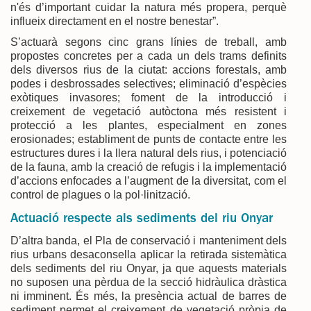
n'és d’important cuidar la natura més propera, perquè
influeix directament en el nostre benestar”.
S’actuarà segons cinc grans línies de treball, amb
propostes concretes per a cada un dels trams definits
dels diversos rius de la ciutat: accions forestals, amb
podes i desbrossades selectives; eliminació d’espècies
exòtiques invasores; foment de la introducció i
creixement de vegetació autòctona més resistent i
protecció a les plantes, especialment en zones
erosionades; establiment de punts de contacte entre les
estructures dures i la llera natural dels rius, i potenciació
de la fauna, amb la creació de refugis i la implementació
d’accions enfocades a l’augment de la diversitat, com el
control de plagues o la pol·linització.
Actuació respecte als sediments del riu Onyar
D’altra banda, el Pla de conservació i manteniment dels
rius urbans desaconsella aplicar la retirada sistemàtica
dels sediments del riu Onyar, ja que aquests materials
no suposen una pèrdua de la secció hidràulica dràstica
ni imminent. És més, la presència actual de barres de
sediment permet el creixement de vegetació pròpia de