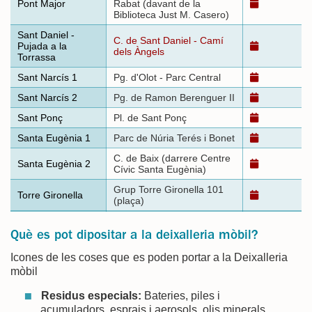
Pont Major
Rabat (davant de la
Biblioteca Just M. Casero)
Sant Daniel -
C. de Sant Daniel - Camí
Pujada a la
dels Àngels
Torrassa
Sant Narcís 1
Pg. d'Olot - Parc Central
Sant Narcís 2
Pg. de Ramon Berenguer II
Sant Ponç
Pl. de Sant Ponç
Santa Eugènia 1
Parc de Núria Terés i Bonet
C. de Baix (darrere Centre
Santa Eugènia 2
Cívic Santa Eugènia)
Grup Torre Gironella 101
Torre Gironella
(plaça)
Què es pot dipositar a la deixalleria mòbil?
Icones de les coses que es poden portar a la Deixalleria
mòbil
Residus especials:
Bateries, piles i
acumuladors, esprais i aerosols, olis minerals,