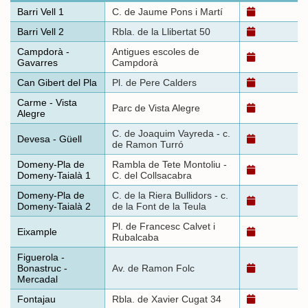
Barri Vell 1
C. de Jaume Pons i Martí
Barri Vell 2
Rbla. de la Llibertat 50
Campdorà -
Antigues escoles de
Gavarres
Campdorà
Can Gibert del Pla
Pl. de Pere Calders
Carme - Vista
Parc de Vista Alegre
Alegre
C. de Joaquim Vayreda - c.
Devesa - Güell
de Ramon Turró
Domeny-Pla de
Rambla de Tete Montoliu -
Domeny-Taialà 1
C. del Collsacabra
Domeny-Pla de
C. de la Riera Bullidors - c.
Domeny-Taialà 2
de la Font de la Teula
Pl. de Francesc Calvet i
Eixample
Rubalcaba
Figuerola -
Bonastruc -
Av. de Ramon Folc
Mercadal
Fontajau
Rbla. de Xavier Cugat 34