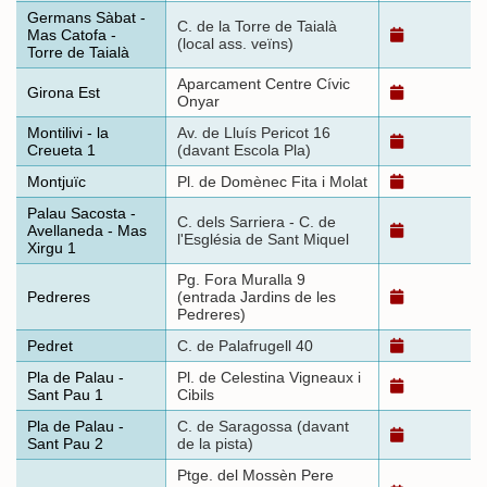
Germans Sàbat -
C. de la Torre de Taialà
Mas Catofa -
(local ass. veïns)
Torre de Taialà
Aparcament Centre Cívic
Girona Est
Onyar
Montilivi - la
Av. de Lluís Pericot 16
Creueta 1
(davant Escola Pla)
Montjuïc
Pl. de Domènec Fita i Molat
Palau Sacosta -
C. dels Sarriera - C. de
Avellaneda - Mas
l'Església de Sant Miquel
Xirgu 1
Pg. Fora Muralla 9
Pedreres
(entrada Jardins de les
Pedreres)
Pedret
C. de Palafrugell 40
Pla de Palau -
Pl. de Celestina Vigneaux i
Sant Pau 1
Cibils
Pla de Palau -
C. de Saragossa (davant
Sant Pau 2
de la pista)
Ptge. del Mossèn Pere