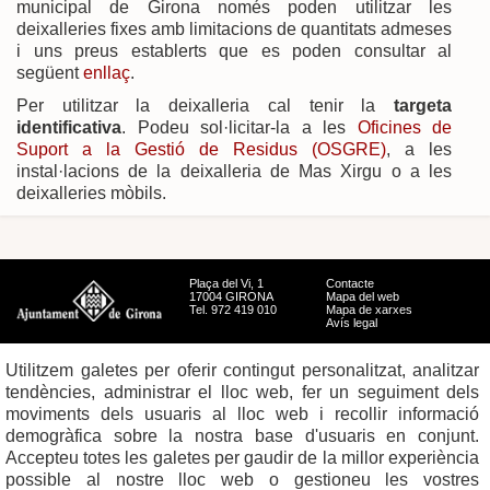
municipal de Girona només poden utilitzar les
deixalleries fixes amb limitacions de quantitats admeses
i uns preus establerts que es poden consultar al
següent
enllaç
.
Per utilitzar la deixalleria cal tenir la
targeta
identificativa
. Podeu sol·licitar-la a les
Oficines de
Suport a la Gestió de Residus (OSGRE)
, a les
instal·lacions de la deixalleria de Mas Xirgu o a les
deixalleries mòbils.
Plaça del Vi, 1
Contacte
17004 GIRONA
Mapa del web
Tel. 972 419 010
Mapa de xarxes
Avís legal
Utilitzem galetes per oferir contingut personalitzat, analitzar
tendències, administrar el lloc web, fer un seguiment dels
moviments dels usuaris al lloc web i recollir informació
demogràfica sobre la nostra base d'usuaris en conjunt.
Accepteu totes les galetes per gaudir de la millor experiència
possible al nostre lloc web o gestioneu les vostres