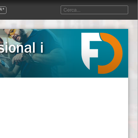
A*
ional i