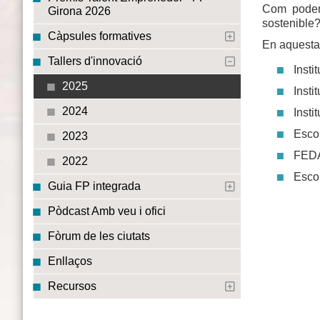
Com podem 
Girona 2026
sostenible
Càpsules formatives
En aquesta 
Tallers d'innovació
Insti
2025
Insti
2024
Instit
Esco
2023
FEDA
2022
Escol
Guia FP integrada
Pòdcast Amb veu i ofici
Fòrum de les ciutats
Enllaços
Recursos