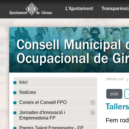
L'Ajuntament
Transparènci
Consell Municipal 
Ocupacional de Gi
GIRONA.CAT
Inici
Notícies
2025
Coneix el Consell FPO
Taller
Jornades d'Innovació i
Emprenedoria FP
Fem roda
Premis Talent Emprenedor - FP