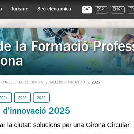
a
Turisme
Seu electrònica
CAT
ESP*
ENG*
FR
de la Formació Profess
rona
CONSELL FPO DE GIRONA
TALLERS D'INNOVACIÓ
2025
2024
2023
2022
s d'innovació 2025
r la ciutat: solucions per una Girona Circular