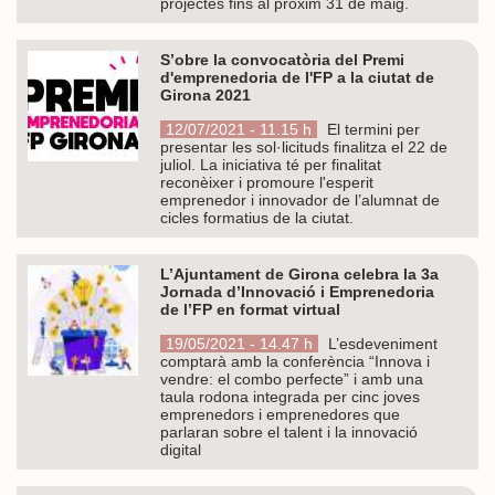
projectes fins al pròxim 31 de maig.
S’obre la convocatòria del Premi
d'emprenedoria de l'FP a la ciutat de
Girona 2021
12/07/2021 - 11.15 h
El termini per
presentar les sol·licituds finalitza el 22 de
juliol. La iniciativa té per finalitat
reconèixer i promoure l'esperit
emprenedor i innovador de l’alumnat de
cicles formatius de la ciutat.
L’Ajuntament de Girona celebra la 3a
Jornada d’Innovació i Emprenedoria
de l’FP en format virtual
19/05/2021 - 14.47 h
L’esdeveniment
comptarà amb la conferència “Innova i
vendre: el combo perfecte” i amb una
taula rodona integrada per cinc joves
emprenedors i emprenedores que
parlaran sobre el talent i la innovació
digital