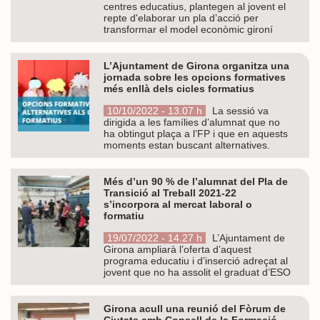
centres educatius, plantegen al jovent el
repte d'elaborar un pla d’acció per
transformar el model econòmic gironí
L’Ajuntament de Girona organitza una
jornada sobre les opcions formatives
més enllà dels cicles formatius
10/10/2022 - 13.07 h
La sessió va
dirigida a les famílies d’alumnat que no
ha obtingut plaça a l’FP i que en aquests
moments estan buscant alternatives.
Més d’un 90 % de l’alumnat del Pla de
Transició al Treball 2021-22
s’incorpora al mercat laboral o
formatiu
19/07/2022 - 14.27 h
L’Ajuntament de
Girona ampliarà l’oferta d’aquest
programa educatiu i d’inserció adreçat al
jovent que no ha assolit el graduat d’ESO
Girona acull una reunió del Fòrum de
Ciutats amb Consell de la Formació