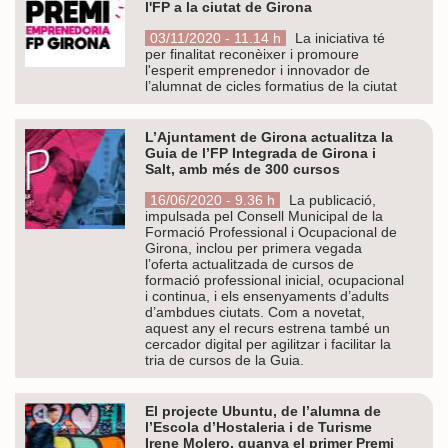
l'FP a la ciutat de Girona
03/11/2020 - 11.14 h
La iniciativa té
per finalitat reconèixer i promoure
l'esperit emprenedor i innovador de
l’alumnat de cicles formatius de la ciutat
L’Ajuntament de Girona actualitza la
Guia de l’FP Integrada de Girona i
Salt, amb més de 300 cursos
16/06/2020 - 9.36 h
La publicació,
impulsada pel Consell Municipal de la
Formació Professional i Ocupacional de
Girona, inclou per primera vegada
l’oferta actualitzada de cursos de
formació professional inicial, ocupacional
i continua, i els ensenyaments d’adults
d’ambdues ciutats. Com a novetat,
aquest any el recurs estrena també un
cercador digital per agilitzar i facilitar la
tria de cursos de la Guia.
El projecte Ubuntu, de l’alumna de
l’Escola d’Hostaleria i de Turisme
Irene Molero, guanya el primer Premi