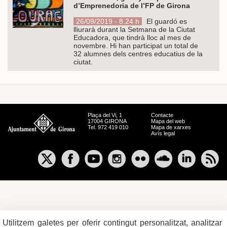
d’Emprenedoria de l’FP de Girona
26/09/2019 - 8.24 h
El guardó es
lliurarà durant la Setmana de la Ciutat
Educadora, que tindrà lloc al mes de
novembre. Hi han participat un total de
32 alumnes dels centres educatius de la
ciutat.
Plaça del Vi, 1
Contacte
17004 GIRONA
Mapa del web
Tel. 972 419 010
Mapa de xarxes
Avís legal
Utilitzem galetes per oferir contingut personalitzat, analitzar