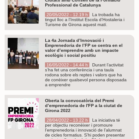
Professional de Catalunya
20/05/2022 - 12.19 h
La trobada ha
tingut lloc a l’Institut Escola d’Hostaleria i
Turisme de Girona aquest matí.
La 4a Jornada d’Innovació i
Emprenedoria de l’FP se centra en el
valor d’emprendre amb un impacte
ecològic i social positiu
16/05/2022 - 14.44 h
Durant l’activitat
s’ha fet una conferència i una taula
rodona sobre els reptes i valors que ha
de conèixer qualsevol persona disposada
a emprendre
Oberta la convocatòria del Premi
d’emprenedoria de l'FP a la ciutat de
Girona 2022
28/04/2022 - 13.22 h
La iniciativa té
per objectiu reconèixer i promoure
l’emprenedoria i innovació de l’alumnat
de cicles formatius. S’hi poden presentar