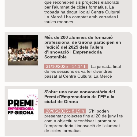
que reconeixen sis projectes elaborats
per l’alumnat de cicles formatius. La
trobada ha tingut lloc al Centre Cultural
La Mercè i ha comptat amb xerrades i
taules rodones
Més de 200 alumnes de formació
professional de Girona participen en
l’edició del 2025 dels Tallers
d’Innovació i Emprenedoria
Sostenible
31/10/2025 - 14.14 h
La jornada final
de les sessions es va fer divendres
passat al Centre Cultural La Mercè
S’obre una nova convocatòria del
Premi d’Emprenedoria de l’FP a la
ciutat de Girona
20/05/2025 - 8.19 h
S’hi poden
presentar projectes fins al 20 de juny i té
com a objectiu reconèixer i promoure
l’emprenedoria i innovació de l’alumnat
de cicles formatius