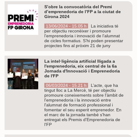
S’obre la convocatòria del Premi
d’emprenedoria de l’FP a la ciutat de
Girona 2024
13/06/2024 - 15.05 h
La iniciativa té
per objectiu reconèixer i promoure
l’emprenedoria i innovació de l’alumnat
de cicles formatius. S’hi poden presentar
projectes fins al pròxim 21 de juny
La intel·ligència artificial lligada a
l'emprenedoria, eix central de la 6a
Jornada d'Innovació i Emprenedoria
de l'FP
06/03/2024 - 15.21 h
L’acte, que ha
tingut lloc a La Mercè, té per objectiu
promoure coneixements sobre l'àmbit de
l'emprenedoria i la innovació entre
l'alumnat de formació professional i
fomentar el seu esperit emprenedor. En
el marc de la jornada també s'han
entregat els Premis d'Emprenedoria de
l'FP