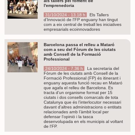
als tallers pel foment de
l'emprenedoria
31/10/2024 - 13.18 h
Els Tallers
d’Innovació de l'FP enguany han tingut
com a eix central de treball les iniciatives
empresarials ecoinnovadores
Barcelona passa el relleu a Mataró
com a seu del Fòrum de les ciutats
amb Consell de la Formació
Professional
24/10/2024 - 7.36 h
La secretaria del
Fòrum de les ciutats amb Consell de la
Formació Professional (FP) és itinerant i
enguany aquesta funció recau en Mataró
que agafa el relleu de Barcelona. Es
tracta d’un organisme format per 15
ciutats i dos consells comarcals de tota
Catalunya que és l’interlocutor necessari
davant d’altres administracions o entitats
relacionades amb l’àmbit local per
defensar l’opinió i la tasca
desenvolupada en els municipis al voltant
de l'FP.