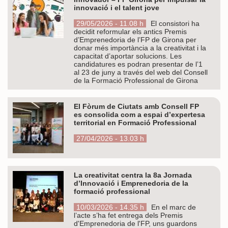
innovació i el talent jove
29/05/2026 - 11.08 h
El consistori ha
decidit reformular els antics Premis
d’Emprenedoria de l’FP de Girona per
donar més importància a la creativitat i la
capacitat d’aportar solucions. Les
candidatures es podran presentar de l’1
al 23 de juny a través del web del Consell
de la Formació Professional de Girona
El Fòrum de Ciutats amb Consell FP
es consolida com a espai d’expertesa
territorial en Formació Professional
27/04/2026 - 13.03 h
La creativitat centra la 8a Jornada
d’Innovació i Emprenedoria de la
formació professional
10/03/2026 - 14.35 h
En el marc de
l’acte s’ha fet entrega dels Premis
d'Emprenedoria de l'FP, uns guardons