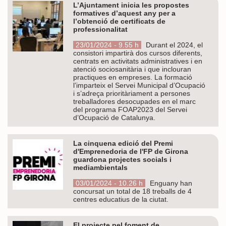
L’Ajuntament inicia les propostes
formatives d’aquest any per a
l’obtenció de certificats de
professionalitat
23/01/2024 - 9.55 h
Durant el 2024, el
consistori impartirà dos cursos diferents,
centrats en activitats administratives i en
atenció sociosanitària i que inclouran
practiques en empreses. La formació
l’imparteix el Servei Municipal d’Ocupació
i s’adreça prioritàriament a persones
treballadores desocupades en el marc
del programa FOAP2023 del Servei
d’Ocupació de Catalunya.
La cinquena edició del Premi
d'Emprenedoria de l'FP de Girona
guardona projectes socials i
mediambientals
03/01/2024 - 10.26 h
Enguany han
concursat un total de 18 treballs de 4
centres educatius de la ciutat.
El projecte pel foment de