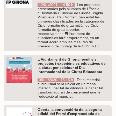
12/01/2021 - 14.50 h
Les propostes,
presentades pels alumnes de l'Escola
d'Hostaleria i Turisme de Girona Brígida
Villanueva i Pau Nomen, han estat les
primeres classificades en la categoria de
Cicle formatiu de grau mitjà i de Cicle
formatiu de grau superior,
respectivament. El lliurament de
guardons es farà properament, en un
format acord amb les mesures de
prevenció de contagi de la COVID-19
L’Ajuntament de Girona recull els
projectes i experiències educatives de
la ciutat per celebrar el Dia
Internacional de la Ciutat Educadora
05/11/2020 - 15.15 h
Tot el material
audiovisual serà ubicat en un mapa
interactiu per tal de difondre la capacitat
transformadora i de creixement que té
l’educació al municipi.
Oberta la convocatòria de la segona
edició del Premi d'emprenedoria de