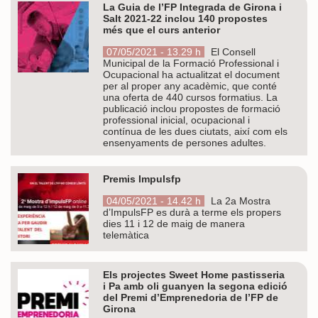
La Guia de l’FP Integrada de Girona i
Salt 2021-22 inclou 140 propostes
més que el curs anterior
07/05/2021 - 13.29 h
El Consell
Municipal de la Formació Professional i
Ocupacional ha actualitzat el document
per al proper any acadèmic, que conté
una oferta de 440 cursos formatius. La
publicació inclou propostes de formació
professional inicial, ocupacional i
contínua de les dues ciutats, així com els
ensenyaments de persones adultes.
Premis Impulsfp
04/05/2021 - 14.42 h
La 2a Mostra
d’ImpulsFP es durà a terme els propers
dies 11 i 12 de maig de manera
telemàtica
Els projectes Sweet Home pastisseria
i Pa amb oli guanyen la segona edició
del Premi d’Emprenedoria de l’FP de
Girona