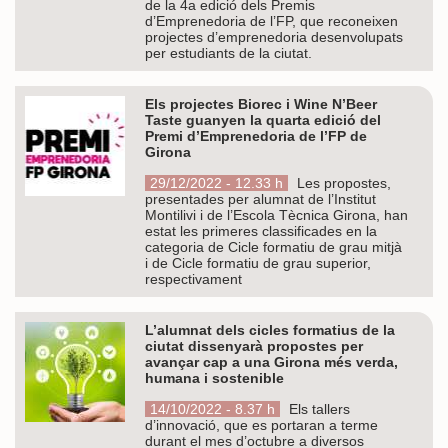
de la 4a edició dels Premis
d’Emprenedoria de l’FP, que reconeixen
projectes d’emprenedoria desenvolupats
per estudiants de la ciutat.
Els projectes Biorec i Wine N’Beer
Taste guanyen la quarta edició del
Premi d’Emprenedoria de l’FP de
Girona
29/12/2022 - 12.33 h
Les propostes,
presentades per alumnat de l’Institut
Montilivi i de l’Escola Tècnica Girona, han
estat les primeres classificades en la
categoria de Cicle formatiu de grau mitjà
i de Cicle formatiu de grau superior,
respectivament
L’alumnat dels cicles formatius de la
ciutat dissenyarà propostes per
avançar cap a una Girona més verda,
humana i sostenible
14/10/2022 - 8.37 h
Els tallers
d’innovació, que es portaran a terme
durant el mes d’octubre a diversos