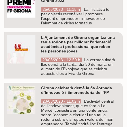
Girona 2023
25/05/2023 - 11.15 h
La iniciativa té
per objectiu reconèixer i promoure
l’esperit emprenedor i innovador de
l’alumnat de cicles formatius
L’Ajuntament de Girona organitza una
taula rodona per millorar l'orientació
acadèmica i professional que reben
les persones joves
29/03/2023 - 12.59 h
La xerrada tindrà
lloc demà a la tarda, dia 30 de març, en
el marc de l’Expojove que se celebra
aquests dies a Fira de Girona
Girona celebrarà demà la 5a Jornada
d’Innovació i Emprenedoria de l’FP
23/03/2023 - 11.02 h
L’activitat central
de l’esdeveniment, que es farà a La
Mercè, consistirà en una conferència
sobre l’economia circular i una taula
rodona sobre els reptes i valors del món
emprenedor. També tindrà lloc l’entrega