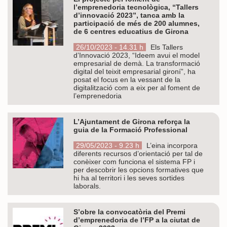
l’emprenedoria tecnològica, “Tallers
d’innovació 2023”, tanca amb la
participació de més de 200 alumnes,
de 6 centres educatius de Girona
26/10/2023 - 14.31 h
Els Tallers
d’Innovació 2023, “Ideem avui el model
empresarial de demà. La transformació
digital del teixit empresarial gironí”, ha
posat el focus en la vessant de la
digitalització com a eix per al foment de
l’emprenedoria
L’Ajuntament de Girona reforça la
guia de la Formació Professional
29/05/2023 - 9.23 h
L’eina incorpora
diferents recursos d’orientació per tal de
conèixer com funciona el sistema FP i
per descobrir les opcions formatives que
hi ha al territori i les seves sortides
laborals.
S’obre la convocatòria del Premi
d’emprenedoria de l’FP a la ciutat de