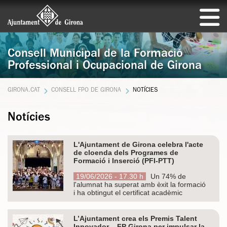
Consell Municipal de la Formació
Professional i Ocupacional de Girona
GIRONA.CAT
CONSELL FPO DE GIRONA
NOTÍCIES
Notícies
L'Ajuntament de Girona celebra l'acte
de cloenda dels Programes de
Formació i Inserció (PFI-PTT)
19/06/2026 - 17.30 h
Un 74% de
l'alumnat ha superat amb èxit la formació
i ha obtingut el certificat acadèmic
L’Ajuntament crea els Premis Talent
Innovador – FP Girona per impulsar la