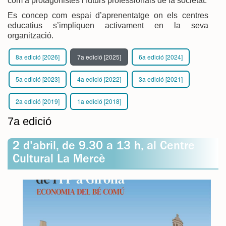
com a protagonistes i futurs professionals de la societat.
Es concep com espai d’aprenentatge on els centres
educatius s’impliquen activament en la seva
organització.
8a edició [2026]
7a edició [2025]
6a edició [2024]
5a edició [2023]
4a edició [2022]
3a edició [2021]
2a edició [2019]
1a edició [2018]
7a edició
2 d'abril, de 9.30 a 13 h, al Centre
Cultural La Mercè