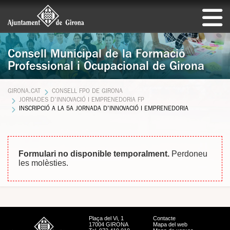
Consell Municipal de la Formació
Professional i Ocupacional de Girona
GIRONA.CAT
CONSELL FPO DE GIRONA
JORNADES D'INNOVACIÓ I EMPRENEDORIA FP
INSCRIPCIÓ A LA 5A JORNADA D'INNOVACIÓ I EMPRENEDORIA
Formulari no disponible temporalment.
Perdoneu
les molèsties.
Plaça del Vi, 1
Contacte
17004 GIRONA
Mapa del web