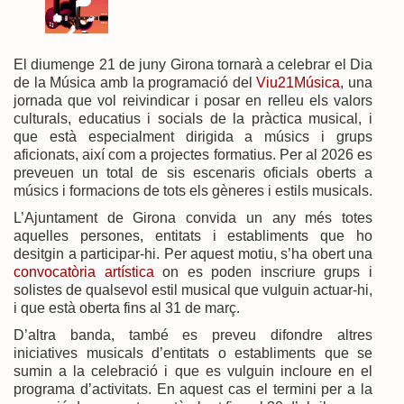
El diumenge 21 de juny Girona tornarà a celebrar el Dia
de la Música amb la programació del
Viu21Música
, una
jornada que vol reivindicar i posar en relleu els valors
culturals, educatius i socials de la pràctica musical, i
que està especialment dirigida a músics i grups
aficionats, així com a projectes formatius. Per al 2026 es
preveuen un total de sis escenaris oficials oberts a
músics i formacions de tots els gèneres i estils musicals.
L’Ajuntament de Girona convida un any més totes
aquelles persones, entitats i establiments que ho
desitgin a participar-hi. Per aquest motiu, s’ha obert una
convocatòria artística
on es poden inscriure grups i
solistes de qualsevol estil musical que vulguin actuar-hi,
i que està oberta fins al 31 de març.
D’altra banda, també es preveu difondre altres
iniciatives musicals d’entitats o establiments que se
sumin a la celebració i que es vulguin incloure en el
programa d’activitats. En aquest cas el termini per a la