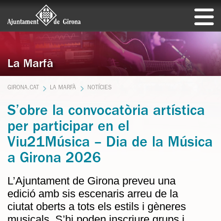
La Marfà
GIRONA.CAT
LA MARFÀ
NOTÍCIES
S’obre la convocatòria artística
per participar en el
Viu21Música – Dia de la Música
a Girona 2026
L’Ajuntament de Girona preveu una
edició amb sis escenaris arreu de la
ciutat oberts a tots els estils i gèneres
musicals. S’hi poden inscriure grups i