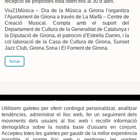
recepció de propostes està obert fins al 30 d’abril.
Viu21Música – Dia de la Música a Girona l’organitza
l’Ajuntament de Girona a través de La Marfà – Centre de
Creació Musical. Compta amb el suport del
Departament de Cultura de la Generalitat de Catalunya i
la Diputació de Girona, el patrocini d’Estrella Damm, i la
col·laboració de la Casa de Cultura de Girona, Sunset
Jazz Club, Girona Sona i El Foment de Girona.
Tornar
Plaça del Vi, 1
Contacte
17004 GIRONA
Mapa del web
Utilitzem galetes per oferir contingut personalitzat, analitzar
Tel. 972 419 010
Mapa de xarxes
Avís legal
tendències, administrar el lloc web, fer un seguiment dels
moviments dels usuaris al lloc web i recollir informació
demogràfica sobre la nostra base d'usuaris en conjunt.
Accepteu totes les galetes per gaudir de la millor experiència
possible al nostre lloc web o gestioneu les vostres