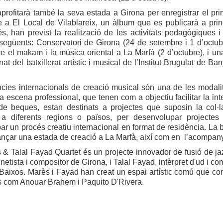
aprofitarà també la seva estada a Girona per enregistrar el pri
e a El Local de Vilablareix, un àlbum que es publicarà a prin
, han previst la realització de les activitats pedagògiques i
 següents: Conservatori de Girona (24 de setembre i 1 d’octub
e el makam i la música oriental a La Marfà (2 d’octubre), i un
at del batxillerat artístic i musical de l’Institut Brugulat de Ba
ncies internacionals de creació musical són una de les modali
 escena professional, que tenen com a objectiu facilitar la inte
de beques, estan destinats a projectes que suposin la col·la
 a diferents regions o països, per desenvolupar projectes 
r un procés creatiu internacional en format de residència. La b
nançar una estada de creació a La Marfà, així com en l’acompan
 & Talal Fayad Quartet és un projecte innovador de fusió de jaz
inetista i compositor de Girona, i Talal Fayad, intèrpret d'ud i 
Baixos. Marès i Fayad han creat un espai artístic comú que com
ts com Anouar Brahem i Paquito D'Rivera.