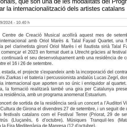
ionals, que són una de les modalitats del Prog
tar la internacionalització dels artistes catalans
9/2024 - 10.40 h
- Centre de Creació Musical acollirà aquest mes de setem
 internacional amb Oriol Marès & Talal Fayad Quartet, una 
 pel clarinetista gironí Oriol Marès i el llautista sirià Talal 
 començar el 2023 en format duet a Utrecht gràcies al festival
a continuarà el seu desenvolupament amb una residència de c
tre el 16 i 26 de setembre.
estada, el projecte s'expandeix amb la incorporació del contra
is Ziarkas i el bateria i percussionista andalús Lucas Zegrí, do
ria internacional que aporten un so únic i enriquidor al quartet
da, la formació realitzarà també una gira per Catalunya prese
e la residència, amb un programa anomenat Estuarium.
oncert de sortida de la residència serà un concert a l’Auditori 
Cultura de Girona el divendres 27 de setembre, i un seguit de 
s festivals catalans com el Festival Terrer (Priorat, 29 de se
ntrús (Lluçanès, 6 d’octubre), Músiques Tranquil·les (Ma
o la Fira Mediterrània de Manresa (12 d’octubre).