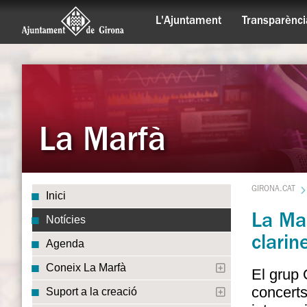
L'Ajuntament
Transparènci
La Marfà
GIRONA.CAT
Inici
La Mar
Notícies
clarin
Agenda
Coneix La Marfà
El grup 
concerts
Suport a la creació