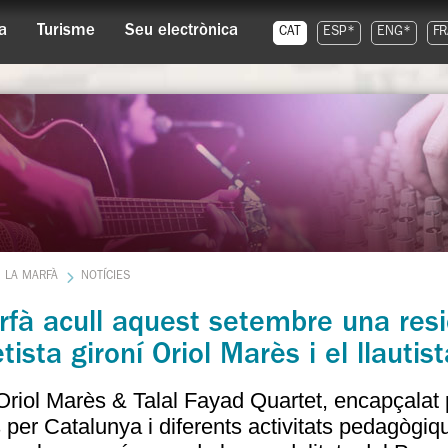
a
Turisme
Seu electrònica
CAT
ESP*
ENG*
FR
LA MARFÀ
NOTÍCIES
fà acull aquest setembre una resi
etista gironí Oriol Marès i el llautis
Oriol Marès & Talal Fayad Quartet, encapçalat 
 per Catalunya i diferents activitats pedagògiqu