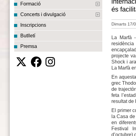
internac
Formació
és facili
Concerts i divulgació
Dimarts 17/0
Inscripcions
Butlletí
La Marfà 
residència
Premsa
encapçalada
projecte va
Shock i ar
La Marfà en
En aquesta 
grec Thodor
de trajectò
feta l’esta
resultat d
El primer c
la Casa de 
en diferent
Festival I
d’octubre) 