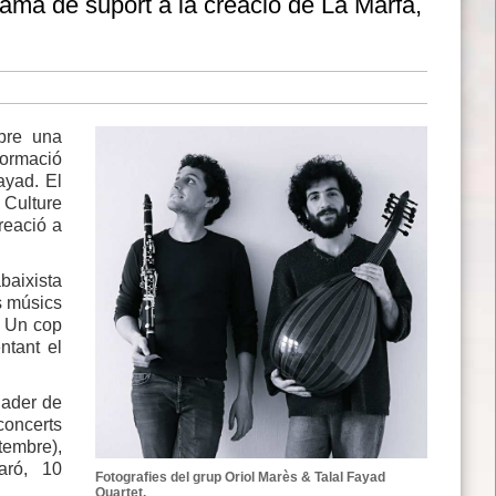
rama de suport a la creació de La Marfà,
bre una
formació
Fayad. El
 Culture
reació a
baixista
s músics
. Un cop
ntant el
Viader de
concerts
tembre),
taró, 10
Fotografies del grup Oriol Marès & Talal Fayad
Quartet.