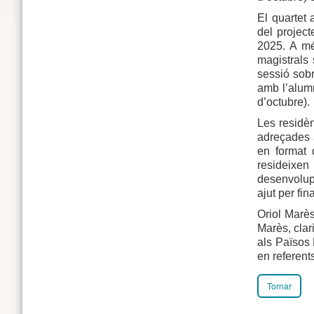
El quartet 
del project
2025. A més
magistrals
sessió sobr
amb l’alumn
d’octubre).
Les residè
adreçades a
en format 
resideixen
desenvolupa
ajut per fi
Oriol Marès
Marès, clar
als Països 
en referen
Tornar