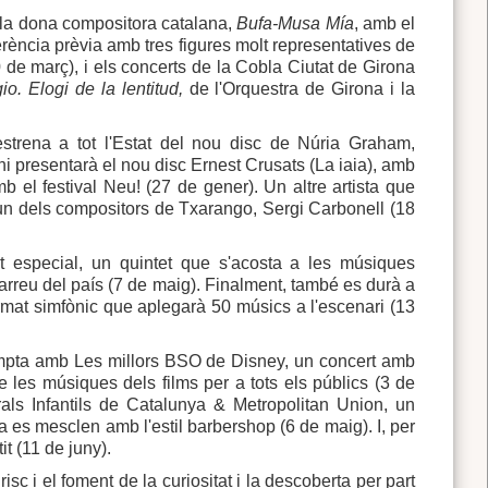
 la dona compositora catalana,
Bufa-Musa Mía
, amb el
erència prèvia amb tres figures molt representatives de
 de març), i els concerts de la Cobla Ciutat de Girona
io. Elogi de la lentitud,
de l'Orquestra de Girona i la
strena a tot l'Estat del nou disc de Núria Graham,
 presentarà el nou disc Ernest Crusats (La iaia), amb
mb el festival Neu! (27 de gener). Un altre artista que
i un dels compositors de Txarango, Sergi Carbonell (18
t especial, un quintet que s'acosta a les músiques
 arreu del país (7 de maig). Finalment, també es durà a
rmat simfònic que aplegarà 50 músics a l'escenari (13
compta amb Les millors BSO de Disney, un concert amb
les músiques dels films per a tots els públics (3 de
orals Infantils de Catalunya & Metropolitan Union, un
a es mesclen amb l'estil barbershop (6 de maig). I, per
t (11 de juny).
sc i el foment de la curiositat i la descoberta per part