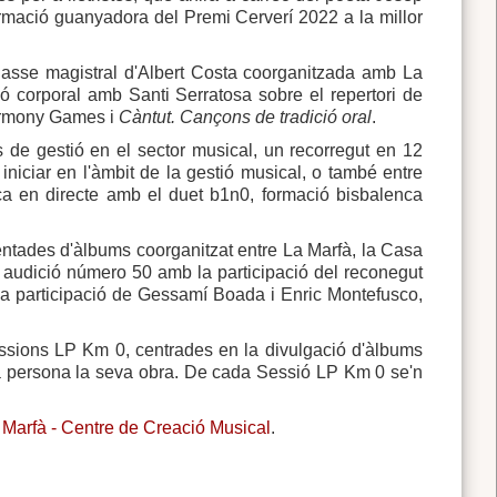
rmació guanyadora del Premi Cerverí 2022 a la millor
lasse magistral d'Albert Costa coorganitzada amb La
 corporal amb Santi Serratosa sobre el repertori de
Harmony Games i
Càntut. Cançons de tradició oral
.
s de gestió en el sector musical, un recorregut en 12
iniciar en l'àmbit de la gestió musical, o també entre
nica en directe amb el duet b1n0, formació bisbalenca
entades d'àlbums coorganitzat entre La Marfà, la Casa
a audició número 50 amb la participació del reconegut
la participació de Gessamí Boada i Enric Montefusco,
ssions LP Km 0, centrades en la divulgació d'àlbums
mera persona la seva obra. De cada Sessió LP Km 0 se'n
 Marfà - Centre de Creació Musical
.