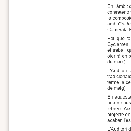
En l'àmbit 
contratenor
la composic
amb
Col·l
Camerata Ed
Pel que fa
Cyclamen, u
el treball 
oferirà en 
de març).
L'Auditori
tradicional
terme la ce
de maig).
En aquesta
una orques
febrer). Ai
projecte en
acabar, l'e
L'Auditori 