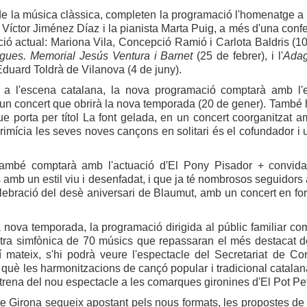
de la música clàssica, completen la programació l'homenatge a
 Víctor Jiménez Díaz i la pianista Marta Puig, a més d'una conf
ió actual: Mariona Vila, Concepció Ramió i Carlota Baldris (10
egues. Memorial Jesús Ventura i Barnet
(25 de febrer), i l'
Adag
uard Toldrà de Vilanova (4 de juny).
 a l'escena catalana, la nova programació comptarà amb l'e
n concert que obrirà la nova temporada (20 de gener). També hi
que porta per títol La font gelada, en un concert coorganitzat a
primícia les seves noves cançons en solitari és el cofundador 
 també comptarà amb l'actuació d'El Pony Pisador + convida
s amb un estil viu i desenfadat, i que ja té nombrosos seguidors
lebració del desè aniversari de Blaumut, amb un concert en fo
 nova temporada, la programació dirigida al públic familiar 
tra simfònica de 70 músics que repassaran el més destacat de 
xí mateix, s'hi podrà veure l'espectacle del Secretariat de C
 què les harmonitzacions de cançó popular i tradicional catalan
strena del nou espectacle a les comarques gironines d'El Pot Peti
de Girona segueix apostant pels nous formats, les propostes de ri