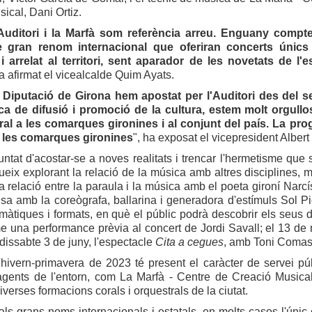
ical, Dani Ortiz.
'Auditori i la Marfà som referència arreu. Enguany comp
de gran renom internacional que oferiran concerts úni
i arrelat al territori, sent aparador de les novetats de 
ha afirmat el vicealcalde Quim Ayats.
 Diputació de Girona hem apostat per l'Auditori des del 
ca de difusió i promoció de la cultura, estem molt orgullos
ral a les comarques gironines i al conjunt del país. La prog
e les comarques gironines
", ha exposat el vicepresident Albert
ntat d'acostar-se a noves realitats i trencar l'hermetisme que so
eix explorant la relació de la música amb altres disciplines, mit
a relació entre la paraula i la música amb el poeta gironí Narc
sa amb la coreògrafa, ballarina i generadora d'estímuls Sol Pic
emàtiques i formats, en què el públic podrà descobrir els seus 
e una performance prèvia al concert de Jordi Savall; el 13 de m
el dissabte 3 de juny, l'espectacle
Cita a cegues
, amb Toni Coma
d'hivern-primavera de 2023 té present el caràcter de servei p
agents de l'entorn, com La Marfà - Centre de Creació Musical,
iverses formacions corals i orquestrals de la ciutat.
als grans noms internacionals i estatals, en molts casos l'únic 