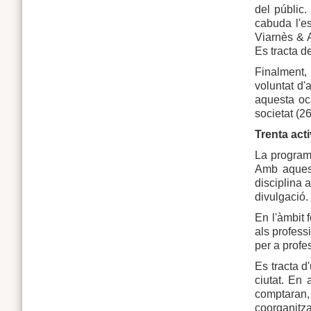
del públic
cabuda l'es
Viarnès & A
Es tracta 
Finalment, 
voluntat d'
aquesta oc
societat (26
Trenta acti
La programa
Amb aquest
disciplina a
divulgació.
En l'àmbit 
als professi
per a profe
Es tracta d
ciutat. En 
comptaran, 
coorganitza