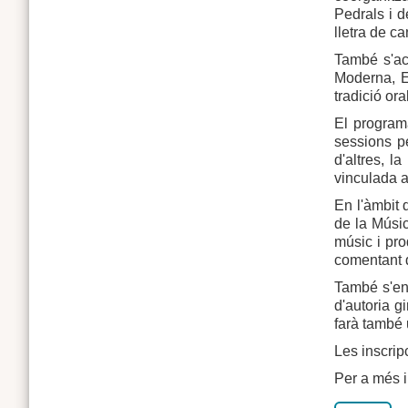
Pedrals i 
lletra de c
També s'aco
Moderna, E
tradició or
El programa
sessions pe
d'altres, l
vinculada a
En l'àmbit 
de la Músic
músic i pro
comentant d
També s'en
d'autoria g
farà també 
Les inscrip
Per a més 