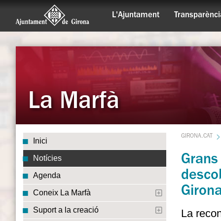
L'Ajuntament
Transparènci
La Marfà
GIRONA.CAT
Inici
Grans 
Notícies
descob
Agenda
Giron
Coneix La Marfà
Suport a la creació
La recon