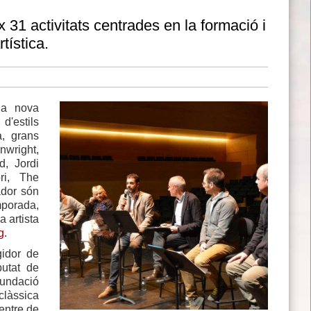
31 activitats centrades en la formació i
tística.
la nova
d'estils
a, grans
nwright,
d, Jordi
ri, The
ador són
mporada,
 artista
g
.
gidor de
putat de
Fundació
clàssica
Centre de