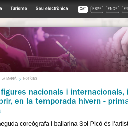
a
Turisme
Seu electrònica
CAT
ESP*
ENG*
FR
LA MARFÀ
NOTÍCIES
figures nacionals i internacionals
rir, en la temporada hivern - prim
a
eguda coreògrafa i ballarina Sol Picó és l’art