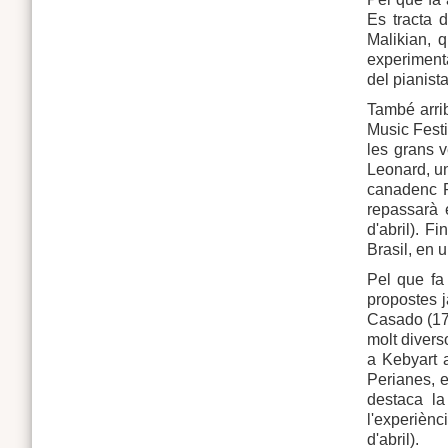
Es tracta 
Malikian, 
experimenta
del pianist
També arri
Music Festi
les grans 
Leonard, un
canadenc R
repassarà 
d'abril). 
Brasil, en u
Pel que fa
propostes 
Casado (17 
molt divers
a Kebyart
Perianes, e
destaca la
l'experièn
d'abril).