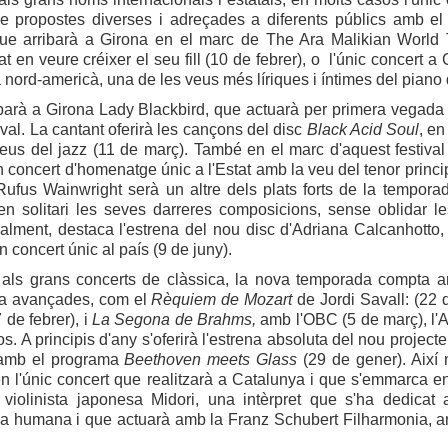
de propostes diverses i adreçades a diferents públics amb e
que arribarà a Girona en el marc de The Ara Malikian World 
t en veure créixer el seu fill (10 de febrer), o l'únic concert 
a nord-americà, una de les veus més líriques i íntimes del piano
barà a Girona Lady Blackbird, que actuarà per primera vegada
val. La cantant oferirà les cançons del disc
Black Acid Soul
, en
veus del jazz (11 de març). També en el marc d'aquest festiv
 concert d'homenatge únic a l'Estat amb la veu del tenor princip
ufus Wainwright serà un altre dels plats forts de la tempora
en solitari les seves darreres composicions, sense oblidar l
Finalment, destaca l'estrena del nou disc d'Adriana Calcanhot
n concert únic al país (9 de juny).
 als grans concerts de clàssica, la nova temporada compta am
ja avançades, com el
Rèquiem de Mozart
de Jordi Savall: (22
de febrer), i
La Segona de Brahms,
amb l'OBC (5 de març), l'A
os. A principis d'any s'oferirà l'estrena absoluta del nou proj
 amb el programa
Beethoven meets Glass
(29 de gener). Així 
n l'únic concert que realitzarà a Catalunya i que s'emmarca e
 violinista japonesa Midori, una intèrpret que s'ha dedicat 
cia humana i que actuarà amb la Franz Schubert Filharmonia, 