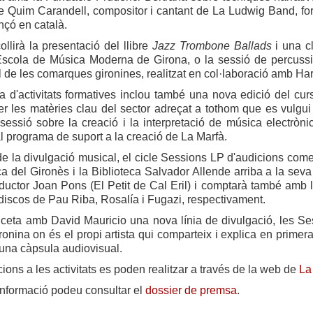
de Quim Carandell, compositor i cantant de La Ludwig Band, fo
ançó en català.
llirà la presentació del llibre
Jazz Trombone Ballads
i una c
scola de Música Moderna de Girona, o la sessió de percussió
al de les comarques gironines, realitzat en col·laboració amb 
 d'activitats formatives inclou també una nova edició del cur
r les matèries clau del sector adreçat a tothom que es vulgui 
a sessió sobre la creació i la interpretació de música electrò
l programa de suport a la creació de La Marfà.
de la divulgació musical, el cicle Sessions LP d'audicions com
a del Gironès i la Biblioteca Salvador Allende arriba a la sev
ductor Joan Pons (El Petit de Cal Eril) i comptarà també amb 
iscos de Pau Riba, Rosalía i Fugazi, respectivament.
ceta amb David Mauricio una nova línia de divulgació, les Se
ironina on és el propi artista qui comparteix i explica en pri
una càpsula audiovisual.
cions a les activitats es poden realitzar a través de la web de
La
informació podeu consultar el
dossier de premsa
.