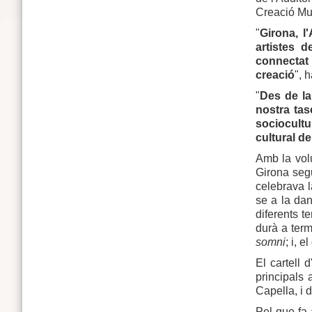
Creació Mus
"
Girona, l
artistes 
connectat 
creació
", 
"
Des de la
nostra tas
sociocultu
cultural d
Amb la volu
Girona segu
celebrava l
se a la dan
diferents t
durà a term
somni
; i, 
El cartell 
principals 
Capella, i d
Pel que fa 