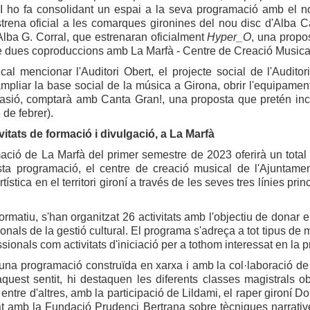
. I ho fa consolidant un espai a la seva programació amb el 
trena oficial a les comarques gironines del nou disc d'Alba C
lba G. Corral, que estrenaran oficialment
Hyper_O
, una propo
de dues coproduccions amb La Marfà - Centre de Creació Musica
cal mencionar l'Auditori Obert, el projecte social de l'Audit
ampliar la base social de la música a Girona, obrir l'equipament a
asió, comptarà amb Canta Gran!, una proposta que pretén incr
 de febrer).
vitats de formació i divulgació, a La Marfà
ció de La Marfà del primer semestre de 2023 oferirà un total d
a programació, el centre de creació musical de l'Ajuntame
rtística en el territori gironí a través de les seves tres línies pri
formatiu, s'han organitzat 26 activitats amb l'objectiu de donar e
onals de la gestió cultural. El programa s'adreça a tot tipus de mú
ssionals com activitats d'iniciació per a tothom interessat en la p
'una programació construïda en xarxa i amb la col·laboració de di
aquest sentit, hi destaquen les diferents classes magistrals 
entre d'altres, amb la participació de Lildami, el raper gironí D
t amb la Fundació Prudenci Bertrana sobre tècniques narratives