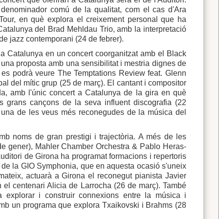
l denominador comú de la qualitat, com el cas d'Ara
Tour, en què explora el creixement personal que ha
a Catalunya del Brad Mehldau Trio, amb la interpretació
 de jazz contemporani (24 de febrer).
 a Catalunya en un concert coorganitzat amb el Black
 una proposta amb una sensibilitat i mestria dignes de
al es podrà veure The Temptations Review feat. Glenn
al del mític grup (25 de març). El cantant i compositor
da, amb l'únic concert a Catalunya de la gira en què
es grans cançons de la seva influent discografia (22
to, una de les veus més reconegudes de la música del
b noms de gran prestigi i trajectòria. A més de les
 de gener), Mahler Chamber Orchestra & Pablo Heras-
uditori de Girona ha programat formacions i repertoris
ecte de la GIO Symphonia, que en aquesta ocasió s'uneix
mateix, actuarà a Girona el reconegut pianista Javier
n el centenari Alicia de Larrocha (26 de març). També
a explorar i construir connexions entre la música i
amb un programa que explora Txaikovski i Brahms (28