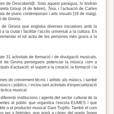
nom de Descobert@. Sota aquest paraigua, hi tindran
areta Group (4 de febrer),
Teia
, i l'actuació de Carles
sta de piano contemporani i arts visuals (19 de maig).
l de Girona.
ori de Girona que engloba diverses iniciatives amb la
 la ciutat i facilitar l'accés universal a la cultura. En
ementar el rol actiu de les persones més grans a la
e 31 activitats de formació i de divulgació musicals.
nt de Girona persegueix potenciar la música com a
ncipals d'actuació: el suport a la creació, la formació i la
ines de creixement tècnic i artístic als músics, i també
sics i públics, i inclou tant activitats d'especialització
ràctica musical.
ferents institucions i agents del sector cultural de la
obertes al públic que organitza l'escola EUMES i que
oble o el productor musical Dani Trujillo. També el curs
 per a lletristes, que anirà a càrrec del poeta Josep