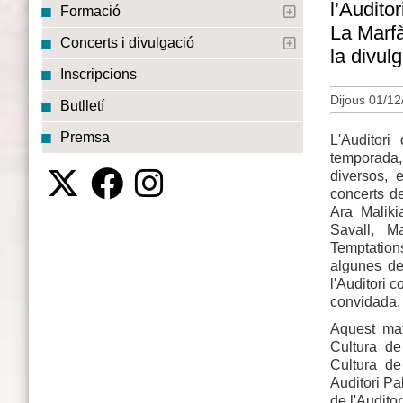
l’Audito
Formació
La Marfà
Concerts i divulgació
la divul
Inscripcions
Dijous 01/12
Butlletí
Premsa
L'Auditor
temporada,
diversos, 
concerts de
Ara Maliki
Savall, M
Temptation
algunes de
l'Auditori 
convidada. 
Aquest mat
Cultura de
Cultura de
Auditori Pa
de l'Audito