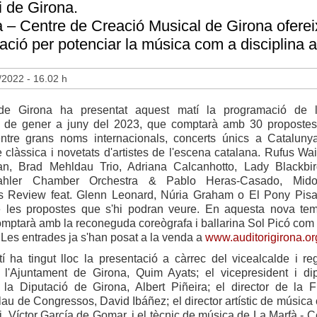
ri de Girona.
 – Centre de Creació Musical de Girona ofereix 
gació per potenciar la música com a disciplina ar
/2022 - 16.02 h
i de Girona ha presentat aquest matí la programació de 
 de gener a juny del 2023, que comptarà amb 30 propostes 
entre grans noms internacionals, concerts únics a Cataluny
 clàssica i novetats d'artistes de l'escena catalana. Rufus Wai
an, Brad Mehldau Trio, Adriana Calcanhotto, Lady Blackbir
ahler Chamber Orchestra & Pablo Heras-Casado, Mido
s Review feat. Glenn Leonard, Núria Graham o El Pony Pis
 les propostes que s'hi podran veure. En aquesta nova te
comptarà amb la reconeguda coreògrafa i ballarina Sol Picó com a
Les entrades ja s'han posat a la venda a
www.auditorigirona.or
í ha tingut lloc la presentació a càrrec del vicealcalde i re
 l'Ajuntament de Girona, Quim Ayats; el vicepresident i di
 la Diputació de Girona, Albert Piñeira; el director de la 
lau de Congressos, David Ibáñez; el director artístic de música 
ri, Víctor García de Gomar, i el tècnic de música de La Marfà - 