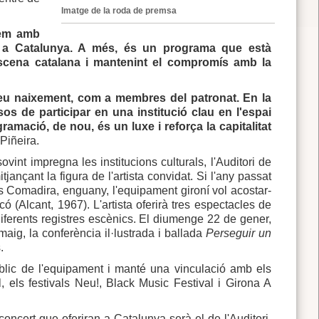
Imatge de la roda de premsa
tem amb
cs a Catalunya. A més, és un programa que està
l'escena catalana i mantenint el compromís amb la
seu naixement, com a membres del patronat. En la
os de participar en una institució clau en l'espai
ramació, de nou, és un luxe i reforça la capitalitat
 Piñeira.
vint impregna les institucions culturals, l'Auditori de
jançant la figura de l'artista convidat. Si l'any passat
ís Comadira, enguany, l'equipament gironí vol acostar-
ó (Alcant, 1967). L'artista oferirà tres espectacles de
diferents registres escènics. El diumenge 22 de gener,
aig, la conferència il·lustrada i ballada
Perseguir un
s.
úblic de l'equipament i manté una vinculació amb els
 els festivals Neu!, Black Music Festival i Girona A
concert que oferiran a Catalunya serà el de l'Auditori.