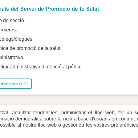
nals del Servei de Promoció de la Salut
p de secció.
ermeres.
còlegs/òlogues.
nica de promoció de la salut.
inistrativa.
iliar administrativa d’atenció al públic.
'activitats 2023
itzat, analitzar tendències, administrar el lloc web, fer un 
eb
formació demogràfica sobre la nostra base d'usuaris en conjunt.
rxes
possible al nostre lloc web o gestioneu les vostres preferèncie