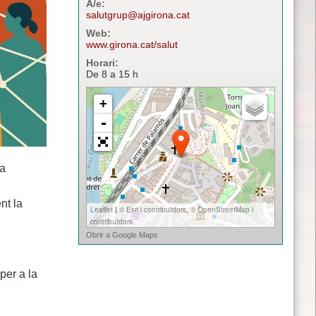
A/e:
salutgrup@ajgirona.cat
Web:
www.girona.cat/salut
Horari:
De 8 a 15 h
la
nt la
 per a la