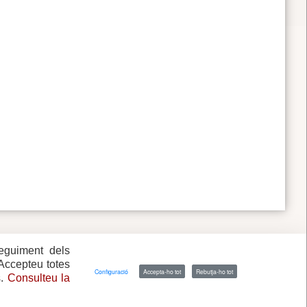
seguiment dels
 Accepteu totes
Configuració
Accepta-ho tot
Rebutja-ho tot
s.
Consulteu la