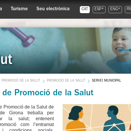
a
Turisme
Seu electrònica
CAT
ESP*
ENG*
FR
ut
PROMOCIÓ DE LA SALUT
PROMOCIÓ DE LA SALUT
SERVEI MUNICIPAL
 de Promoció de la Salut
e Promoció de la Salut de
 de Girona treballa per
ar la salut; entenent
romoció com l’entramat
 i condicions socials,