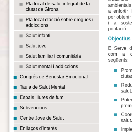
Pla local de salut integral de la
ambientals
ciutat de Girona
a enfortir 
per obtenir
Pla local d'acció sobre drogues i
i a soste
addiccions
població.
Salut infantil
Objectius
Salut jove
El Servei d
com a obj
Salut familiar i comunitària
següents:
Salut mental i addiccions
Promo
ciuta
Congrés de Benestar Emocional
Redu
Taula de Salut Mental
salut
Espais lliures de fum
Poten
promo
Subvencions
Coord
Centre Jove de Salut
salut
Enllaços d'interès
Imple