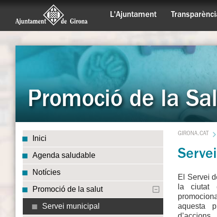
L'Ajuntament
Transparènci
Promoció de la Sal
GIRONA.CAT
Inici
Servei
Agenda saludable
Notícies
El Servei d
la ciutat
Promoció de la salut
promocion
aquesta p
Servei municipal
d’accions