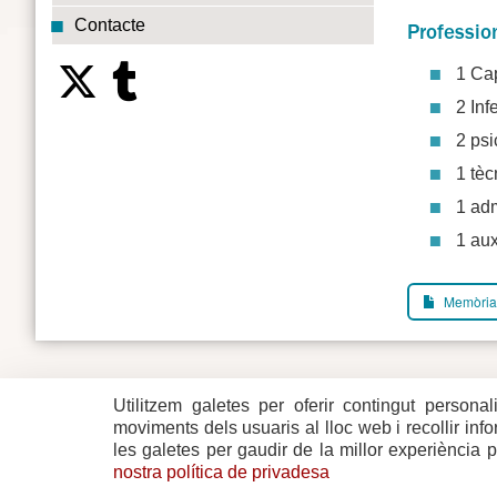
Contacte
Professio
1 Ca
2 Inf
2 psi
1 tèc
1 adm
1 aux
Memòria d
Utilitzem galetes per oferir contingut personal
Plaça del Vi, 1
Contacte
17004 GIRONA
Mapa del w
moviments dels usuaris al lloc web i recollir in
Tel. 972 419 010
Mapa de xa
les galetes per gaudir de la millor experiència 
Avís legal
nostra política de privadesa