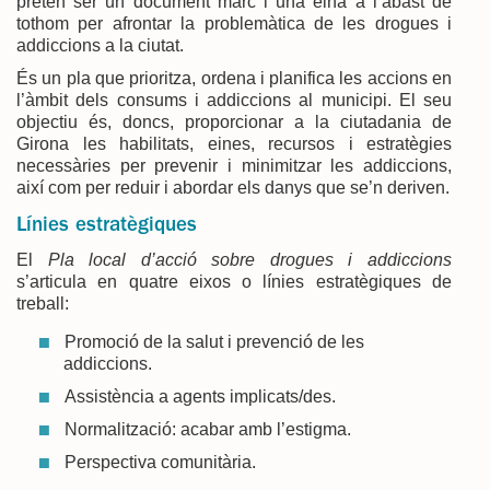
pretén ser un document marc i una eina a l’abast de
tothom per afrontar la problemàtica de les drogues i
addiccions a la ciutat.
És un pla que prioritza, ordena i planifica les accions en
l’àmbit dels consums i addiccions al municipi. El seu
objectiu és, doncs, proporcionar a la ciutadania de
Girona les habilitats, eines, recursos i estratègies
necessàries per prevenir i minimitzar les addiccions,
així com per reduir i abordar els danys que se’n deriven.
Línies estratègiques
El
Pla local d’acció sobre drogues i addiccions
s’articula en quatre eixos o línies estratègiques de
treball:
Promoció de la salut i prevenció de les
addiccions.
Assistència a agents implicats/des.
Normalització: acabar amb l’estigma.
Perspectiva comunitària.