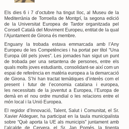
Els dies 6 i 7 d’octubre ha tingut lloc, al Museu de la
Mediterrània de Torroella de Montgrí, la segona edició
de la Universitat Europea de Tardor organitzada pel
Consell Català del Moviment Europeu, entitat de la qual
l'Ajuntament de Girona és membre.
Enguany la trobada estava emmarcada amb l’Any
Europeu de les Competències i ha portat per títol “Una
Europa útil pels joves”. Les jornades han sigut un punt
de trobada per una setantena de persones, entre els
quals molts joves estudiants, consolidant-se així com un
espai de referència en matèria europea a la demarcació
de Girona. S’hi han tractat temàtiques d’interès com el
present i futur de l’economia catalana i europea,
les necessitats de la joventut a Europea, l’Europa de
demà en el nou ordre mundial o les relacions entre el
món local i la Unió Europea.
El regidor d’Innovació, Talent, Salut i Comunitat, el Sr.
Xavier Aldeguer, ha participat en la taula municipalista
sobre “Què aporta la UE als municipis” juntament amb
l’alcalde de Cervera, el Sr. Jan Pomés, la tinenta