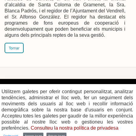
d’alcaldia de Santa Coloma de Gramenet, la Sra.
Blanca Padrós, i el regidor de l’Ajuntament del Vendrell,
el Sr. Alfonso González. El regidor ha destacat els
programes de fons europeus de cooperació i
desenvolupament que poden beneficiar els municipis i
alguns dels principals reptes de la seva gestió.
Tornar
Plaça del Vi, 1
Contacte
17004 GIRONA
Mapa del web
Utilitzem galetes per oferir contingut personalitzat, analitzar
Tel. 972 419 010
Mapa de xarxes
Avís legal
tendències, administrar el lloc web, fer un seguiment dels
moviments dels usuaris al lloc web i recollir informació
demogràfica sobre la nostra base d'usuaris en conjunt.
Accepteu totes les galetes per gaudir de la millor experiència
possible al nostre lloc web o gestioneu les vostres
preferències.
Consulteu la nostra política de privadesa
Configuració
Accepta-ho tot
Rebutja-ho tot