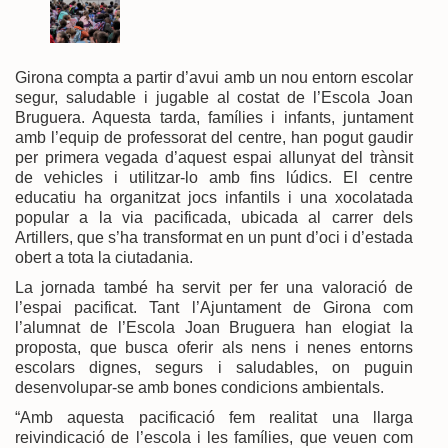
Girona compta a partir d’avui amb un nou entorn escolar
segur, saludable i jugable al costat de l’Escola Joan
Bruguera. Aquesta tarda, famílies i infants, juntament
amb l’equip de professorat del centre, han pogut gaudir
per primera vegada d’aquest espai allunyat del trànsit
de vehicles i utilitzar-lo amb fins lúdics. El centre
educatiu ha organitzat jocs infantils i una xocolatada
popular a la via pacificada, ubicada al carrer dels
Artillers, que s’ha transformat en un punt d’oci i d’estada
obert a tota la ciutadania.
La jornada també ha servit per fer una valoració de
l’espai pacificat. Tant l’Ajuntament de Girona com
l’alumnat de l’Escola Joan Bruguera han elogiat la
proposta, que busca oferir als nens i nenes entorns
escolars dignes, segurs i saludables, on puguin
desenvolupar-se amb bones condicions ambientals.
“Amb aquesta pacificació fem realitat una llarga
reivindicació de l’escola i les famílies, que veuen com