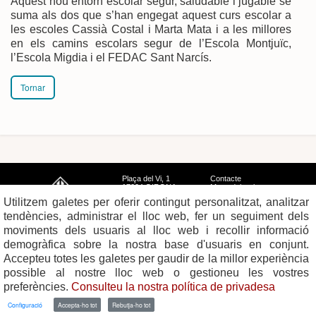
Aquest nou entorn escolar segur, saludable i jugable se
suma als dos que s’han engegat aquest curs escolar a
les escoles Cassià Costal i Marta Mata i a les millores
en els camins escolars segur de l’Escola Montjuïc,
l’Escola Migdia i el FEDAC Sant Narcís.
Tornar
Plaça del Vi, 1
Contacte
17004 GIRONA
Mapa del web
Tel. 972 419 010
Mapa de xarxes
Utilitzem galetes per oferir contingut personalitzat, analitzar
Avís legal
tendències, administrar el lloc web, fer un seguiment dels
moviments dels usuaris al lloc web i recollir informació
demogràfica sobre la nostra base d'usuaris en conjunt.
Accepteu totes les galetes per gaudir de la millor experiència
possible al nostre lloc web o gestioneu les vostres
preferències.
Consulteu la nostra política de privadesa
Configuració
Accepta-ho tot
Rebutja-ho tot