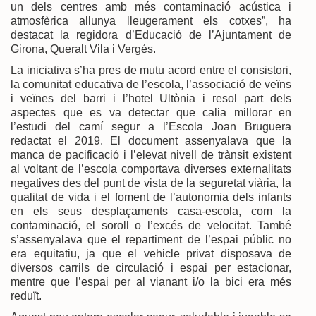
un dels centres amb més contaminació acústica i
atmosfèrica allunya lleugerament els cotxes”, ha
destacat la regidora d’Educació de l’Ajuntament de
Girona, Queralt Vila i Vergés.
La iniciativa s’ha pres de mutu acord entre el consistori,
la comunitat educativa de l’escola, l’associació de veïns
i veïnes del barri i l’hotel Ultònia i resol part dels
aspectes que es va detectar que calia millorar en
l’estudi del camí segur a l’Escola Joan Bruguera
redactat el 2019. El document assenyalava que la
manca de pacificació i l’elevat nivell de trànsit existent
al voltant de l’escola comportava diverses externalitats
negatives des del punt de vista de la seguretat viària, la
qualitat de vida i el foment de l’autonomia dels infants
en els seus desplaçaments casa-escola, com la
contaminació, el soroll o l’excés de velocitat. També
s’assenyalava que el repartiment de l’espai públic no
era equitatiu, ja que el vehicle privat disposava de
diversos carrils de circulació i espai per estacionar,
mentre que l’espai per al vianant i/o la bici era més
reduït.