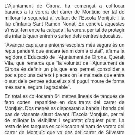
L’Ajuntament de Girona ha començat a col·locar
baranes a la vorera del carrer de Montjuïc per tal de
millorar la seguretat al voltant de l’Escola Montjuïc i la
llar d’infants Sant Ramon Nonat. En concret, aquestes
s’instal·len entre la calçada i la vorera per tal de protegir
els infants quan entren o surten dels centres educatius.
"Avançar cap a uns entorns escolars més segurs és un
repte pendent que encara tenim com a ciutat", afirma la
regidora d’Educació de l’Ajuntament de Girona, Queralt
Vila, que remarca que “la voluntat de l'Ajuntament de
Girona és definir un pla que ens permeti consolidar a
poc a poc uns carrers i places on la mainada que entra
o surt dels centres educatius s'hi pugui moure de forma
més sana, segura i agradable".
En total es col·locaran 64 metres lineals de tanques de
ferro corten, repartides en dos trams del carrer de
Montjuïc. Dos metres es disposaran a banda i banda del
pas de vianants situat davant l’Escola Montjuïc, per tal
de millorar la visibilitat i seguretat d’aquest punt. La
resta de les tanques es col·locaran al tram de vorera del
carrer de Montjuïc que va des del carrer de Silvestre