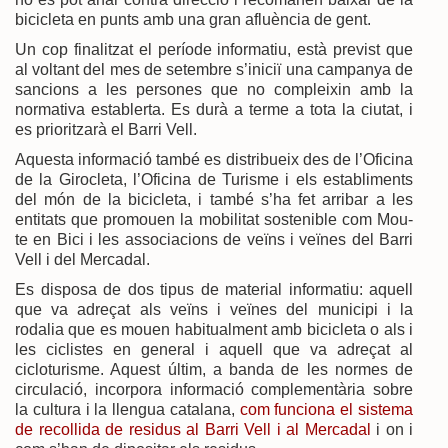
bicicleta en punts amb una gran afluència de gent.
Un cop finalitzat el període informatiu, està previst que
al voltant del mes de setembre s’iniciï una campanya de
sancions a les persones que no compleixin amb la
normativa establerta. Es durà a terme a tota la ciutat, i
es prioritzarà el Barri Vell.
Aquesta informació també es distribueix des de l’Oficina
de la Girocleta, l’Oficina de Turisme i els establiments
del món de la bicicleta, i també s’ha fet arribar a les
entitats que promouen la mobilitat sostenible com Mou-
te en Bici i les associacions de veïns i veïnes del Barri
Vell i del Mercadal.
Es disposa de dos tipus de material informatiu: aquell
que va adreçat als veïns i veïnes del municipi i la
rodalia que es mouen habitualment amb bicicleta o als i
les ciclistes en general i aquell que va adreçat al
cicloturisme. Aquest últim, a banda de les normes de
circulació, incorpora informació complementària sobre
la cultura i la llengua catalana,
com funciona el sistema
de recollida de residus al Barri Vell i al Mercadal
i on i