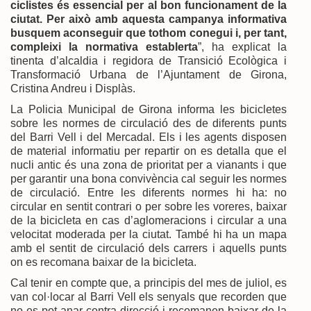
ciclistes és essencial per al bon funcionament de la
ciutat. Per això amb aquesta campanya informativa
busquem aconseguir que tothom conegui i, per tant,
compleixi la normativa establerta
”, ha explicat la
tinenta d’alcaldia i regidora de Transició Ecològica i
Transformació Urbana de l’Ajuntament de Girona,
Cristina Andreu i Displàs.
La Policia Municipal de Girona informa les bicicletes
sobre les normes de circulació des de diferents punts
del Barri Vell i del Mercadal. Els i les agents disposen
de material informatiu per repartir on es detalla que el
nucli antic és una zona de prioritat per a vianants i que
per garantir una bona convivència cal seguir les normes
de circulació. Entre les diferents normes hi ha: no
circular en sentit contrari o per sobre les voreres, baixar
de la bicicleta en cas d’aglomeracions i circular a una
velocitat moderada per la ciutat. També hi ha un mapa
amb el sentit de circulació dels carrers i aquells punts
on es recomana baixar de la bicicleta.
Cal tenir en compte que, a principis del mes de juliol, es
van col·locar al Barri Vell els senyals que recorden que
no es pot anar contra direcció i recomanen baixar de la