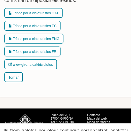
com s’han de dipositar els residus.
Tríptic per a cicloturistes CAT
Tríptic per a cicloturistes ES
Tríptic per a cicloturistes ENG
Tríptic per a cicloturistes FR
www.girona.cat/bicicletes
Tornar
Plaça del Vi, 1
Contacte
17004 GIRONA
Mapa del web
Tel. 972 419 010
Mapa de xarxes
Avís legal
Utilitzem galetes per oferir contingut personalitzat, analitzar