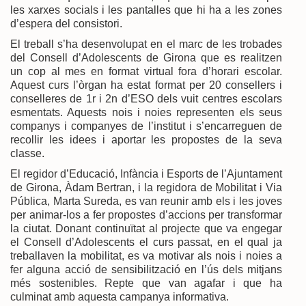
les xarxes socials i les pantalles que hi ha a les zones
d’espera del consistori.
El treball s’ha desenvolupat en el marc de les trobades
del Consell d’Adolescents de Girona que es realitzen
un cop al mes en format virtual fora d’horari escolar.
Aquest curs l’òrgan ha estat format per 20 consellers i
conselleres de 1r i 2n d’ESO dels vuit centres escolars
esmentats. Aquests nois i noies representen els seus
companys i companyes de l’institut i s’encarreguen de
recollir les idees i aportar les propostes de la seva
classe.
El regidor d’Educació, Infància i Esports de l’Ajuntament
de Girona, Àdam Bertran, i la regidora de Mobilitat i Via
Pública, Marta Sureda, es van reunir amb els i les joves
per animar-los a fer propostes d’accions per transformar
la ciutat. Donant continuïtat al projecte que va engegar
el Consell d’Adolescents el curs passat, en el qual ja
treballaven la mobilitat, es va motivar als nois i noies a
fer alguna acció de sensibilització en l’ús dels mitjans
més sostenibles. Repte que van agafar i que ha
culminat amb aquesta campanya informativa.