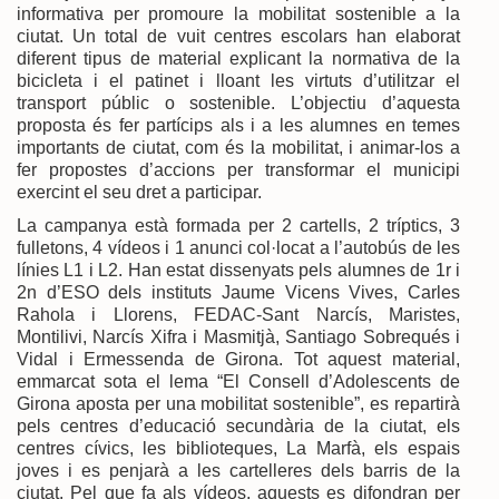
informativa per promoure la mobilitat sostenible a la
ciutat. Un total de vuit centres escolars han elaborat
diferent tipus de material explicant la normativa de la
bicicleta i el patinet i lloant les virtuts d’utilitzar el
transport públic o sostenible. L’objectiu d’aquesta
proposta és fer partícips als i a les alumnes en temes
importants de ciutat, com és la mobilitat, i animar-los a
fer propostes d’accions per transformar el municipi
exercint el seu dret a participar.
La campanya està formada per 2 cartells, 2 tríptics, 3
fulletons, 4 vídeos i 1 anunci col·locat a l’autobús de les
línies L1 i L2. Han estat dissenyats pels alumnes de 1r i
2n d’ESO dels instituts Jaume Vicens Vives, Carles
Rahola i Llorens, FEDAC-Sant Narcís, Maristes,
Montilivi, Narcís Xifra i Masmitjà, Santiago Sobrequés i
Vidal i Ermessenda de Girona. Tot aquest material,
emmarcat sota el lema “El Consell d’Adolescents de
Girona aposta per una mobilitat sostenible”, es repartirà
pels centres d’educació secundària de la ciutat, els
centres cívics, les biblioteques, La Marfà, els espais
joves i es penjarà a les cartelleres dels barris de la
ciutat. Pel que fa als vídeos, aquests es difondran per