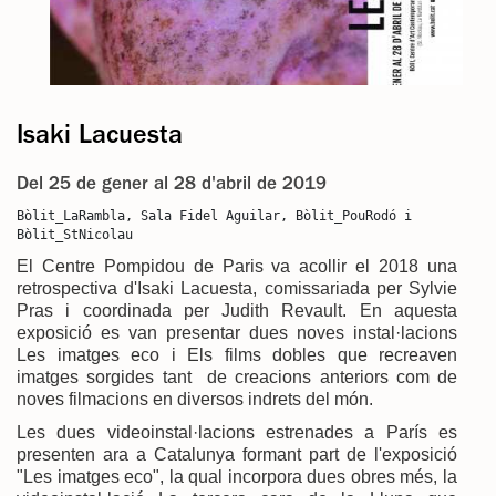
Isaki Lacuesta
Del 25 de gener al 28 d'abril de 2019
Bòlit_LaRambla, Sala Fidel Aguilar, Bòlit_PouRodó i 
Bòlit_StNicolau
El Centre Pompidou de Paris va acollir el 2018 una
retrospectiva d'Isaki Lacuesta, comissariada per Sylvie
Pras i coordinada per Judith Revault. En aquesta
exposició es van presentar dues noves instal·lacions
Les imatges eco i Els films dobles que recreaven
imatges sorgides tant de creacions anteriors com de
noves filmacions en diversos indrets del món.
Les dues videoinstal·lacions estrenades a París es
presenten ara a Catalunya formant part de l'exposició
"Les imatges eco", la qual incorpora dues obres més, la