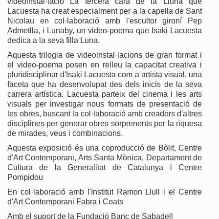
videoinstal·lació La tercera cara de la Lluna que
Lacuesta ha creat especialment per a la capella de Sant
Nicolau en col·laboració amb l'escultor gironí Pep
Admetlla, i Lunaby, un video-poema que Isaki Lacuesta
dedica a la seva filla Luna.
Aquesta trilogia de videoinstal·lacions de gran format i
el video-poema posen en relleu la capacitat creativa i
pluridisciplinar d'Isaki Lacuesta com a artista visual, una
faceta que ha desenvolupat des dels inicis de la seva
carrera artística. Lacuesta parteix del cinema i les arts
visuals per investigar nous formats de presentació de
les obres, buscant la col·laboració amb creadors d'altres
disciplines per generar obres sorprenents per la riquesa
de mirades, veus i combinacions.
Aquesta exposició és una coproducció de Bòlit, Centre
d'Art Contemporani, Arts Santa Mònica, Departament de
Cultura de la Generalitat de Catalunya i Centre
Pompidou
En col·laboració amb l'Institut Ramon Llull i el Centre
d'Art Contemporani Fabra i Coats
Amb el suport de la Fundació Banc de Sabadell