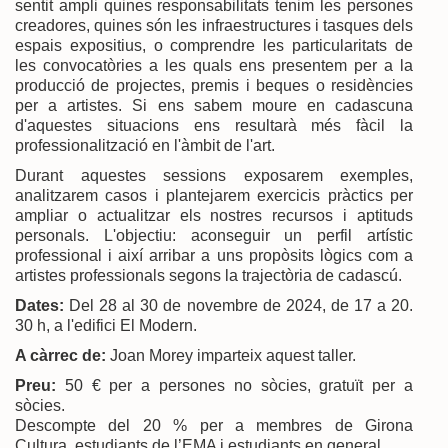
sentit ampli quines responsabilitats tenim les persones
creadores, quines són les infraestructures i tasques dels
espais expositius, o comprendre les particularitats de
les convocatòries a les quals ens presentem per a la
producció de projectes, premis i beques o residències
per a artistes. Si ens sabem moure en cadascuna
d'aquestes situacions ens resultarà més fàcil la
professionalització en l'àmbit de l'art.
Durant aquestes sessions exposarem exemples,
analitzarem casos i plantejarem exercicis pràctics per
ampliar o actualitzar els nostres recursos i aptituds
personals. L'objectiu: aconseguir un perfil artístic
professional i així arribar a uns propòsits lògics com a
artistes professionals segons la trajectòria de cadascú.
Dates:
Del 28 al 30 de novembre de 2024, de 17 a 20.
30 h, a l'edifici El Modern.
A càrrec de:
Joan Morey imparteix aquest taller.
Preu:
50 € per a persones no sòcies, gratuït per a
sòcies.
Descompte del 20 % per a membres de Girona
Cultura, estudiants de l’EMA i estudiants en general