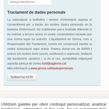
Tractament de dades personals
La subscripció a butlletins i serveis d'informació suposa el
consentiment per a tractar les vostres dades personals en la
tramesa d'informació. No s'utilitzaran per a finalitats diferents ni
es cediran a tercers sense el vostre consentiment excepte que
una norma legal ho autoritzi. L'Ajuntament de Girona, com a
Responsable del Tractament, només els conservarà mentre la
vostra subscripció sigui activa. Podreu donar-vos de BAIXA i
exercir els vostres drets (accés, rectificació o supressió, limitació
del tractament, oposició i, si és el cas, portabilitat) mitjançant
aquesta adreça de correu
bolit@ajgirona.cat
Més informació a
www.girona.cat/dadespersonals
.
Subscriu-m'hi
Utilitzem galetes per oferir contingut personalitzat, analitzar
Plaça del Vi, 1
Contacte
17004 GIRONA
Mapa del web