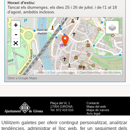
Horari d'estiu:
Tancat els diumenges, els dies 25 i 26 de juliol, i de l’1 al 18
d’agost, ambdós inclosos.
Plaça del Vi, 1
Contacte
17004 GIRONA
Mapa del web
Tel. 972 419 010
Mapa de xarxes
Avís legal
Utilitzem galetes per oferir contingut personalitzat, analitzar
tendències, administrar el lloc web, fer un seguiment dels