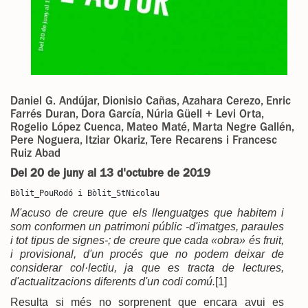
Daniel G. Andújar, Dionisio Cañas, Azahara Cerezo, Enric
Farrés Duran, Dora García, Núria Güell + Levi Orta,
Rogelio López Cuenca, Mateo Maté, Marta Negre Gallén,
Pere Noguera, Itziar Okariz, Tere Recarens i Francesc
Ruiz Abad
Del 20 de juny al 13 d'octubre de 2019
Bòlit_PouRodó i Bòlit_StNicolau
M'acuso de creure que els llenguatges que habitem i
som conformen un patrimoni públic -d'imatges, paraules
i tot tipus de signes-; de creure que cada «obra» és fruit,
i provisional, d'un procés que no podem deixar de
considerar col·lectiu, ja que es tracta de lectures,
d'actualitzacions diferents d'un codi comú.
[1]
Resulta si més no sorprenent que encara avui es