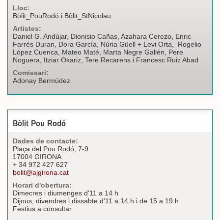
Lloc:
Bòlit_PouRodó i Bòlit_StNicolau
Artistes:
Daniel G. Andújar, Dionisio Cañas, Azahara Cerezo, Enric
Farrés Duran, Dora García, Núria Güell + Levi Orta, Rogelio
López Cuenca, Mateo Maté, Marta Negre Gallén, Pere
Noguera, Itziar Okariz, Tere Recarens i Francesc Ruiz Abad
Comissari:
Adonay Bermúdez
Bòlit Pou Rodó
Dades de contacte:
Plaça del Pou Rodó, 7-9
17004 GIRONA
+ 34 972 427 627
bolit@ajgirona.cat
Horari d'obertura:
Dimecres i diumenges d'11 a 14 h
Dijous, divendres i dissabte d’11 a 14 h i de 15 a 19 h
Festius a consultar