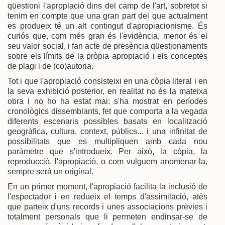
qüestioni l'apropiació dins del camp de l'art, sobretot si
tenim en compte que una gran part del que actualment
es produeix té un alt contingut d'apropiacionisme. És
curiós que, com més gran és l'evidència, menor és el
seu valor social, i fan acte de presència qüestionaments
sobre els límits de la pròpia apropiació i els conceptes
de plagi i de (co)autoria.
Tot i que l'apropiació consisteixi en una còpia literal i en
la seva exhibició posterior, en realitat no és la mateixa
obra i no ho ha estat mai: s'ha mostrat en períodes
cronològics dissemblants, fet que comporta a la vegada
diferents escenaris possibles basats en localització
geogràfica, cultura, context, públics... i una infinitat de
possibilitats que es multipliquen amb cada nou
paràmetre que s'introdueix. Per això, la còpia, la
reproducció, l'apropiació, o com vulguem anomenar-la,
sempre serà un original.
En un primer moment, l'apropiació facilita la inclusió de
l'espectador i en redueix el temps d'assimilació, atès
que parteix d'uns records i unes associacions prèvies i
totalment personals que li permeten endinsar-se de