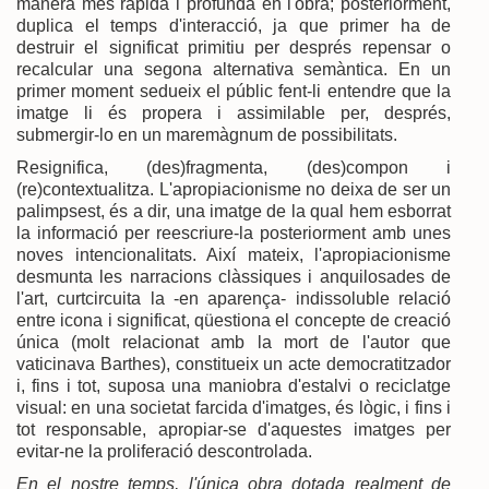
manera més ràpida i profunda en l'obra; posteriorment,
duplica el temps d'interacció, ja que primer ha de
destruir el significat primitiu per després repensar o
recalcular una segona alternativa semàntica. En un
primer moment sedueix el públic fent-li entendre que la
imatge li és propera i assimilable per, després,
submergir-lo en un maremàgnum de possibilitats.
Resignifica, (des)fragmenta, (des)compon i
(re)contextualitza. L'apropiacionisme no deixa de ser un
palimpsest, és a dir, una imatge de la qual hem esborrat
la informació per reescriure-la posteriorment amb unes
noves intencionalitats. Així mateix, l'apropiacionisme
desmunta les narracions clàssiques i anquilosades de
l'art, curtcircuita la -en aparença- indissoluble relació
entre icona i significat, qüestiona el concepte de creació
única (molt relacionat amb la mort de l'autor que
vaticinava Barthes), constitueix un acte democratitzador
i, fins i tot, suposa una maniobra d'estalvi o reciclatge
visual: en una societat farcida d'imatges, és lògic, i fins i
tot responsable, apropiar-se d'aquestes imatges per
evitar-ne la proliferació descontrolada.
En el nostre temps, l'única obra dotada realment de