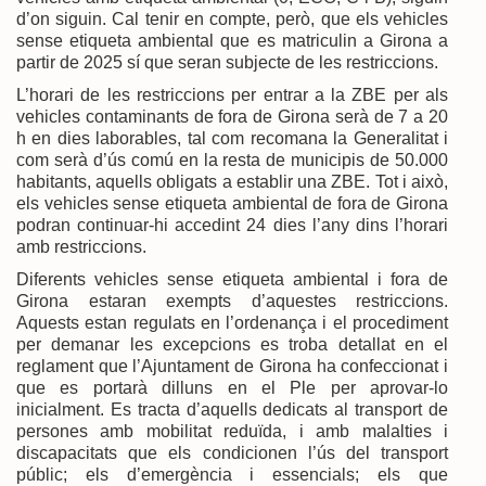
d’on siguin. Cal tenir en compte, però, que els vehicles
sense etiqueta ambiental que es matriculin a Girona a
partir de 2025 sí que seran subjecte de les restriccions.
L’horari de les restriccions per entrar a la ZBE per als
vehicles contaminants de fora de Girona serà de 7 a 20
h en dies laborables, tal com recomana la Generalitat i
com serà d’ús comú en la resta de municipis de 50.000
habitants, aquells obligats a establir una ZBE. Tot i això,
els vehicles sense etiqueta ambiental de fora de Girona
podran continuar-hi accedint 24 dies l’any dins l’horari
amb restriccions.
Diferents vehicles sense etiqueta ambiental i fora de
Girona estaran exempts d’aquestes restriccions.
Aquests estan regulats en l’ordenança i el procediment
per demanar les excepcions es troba detallat en el
reglament que l’Ajuntament de Girona ha confeccionat i
que es portarà dilluns en el Ple per aprovar-lo
inicialment. Es tracta d’aquells dedicats al transport de
persones amb mobilitat reduïda, i amb malalties i
discapacitats que els condicionen l’ús del transport
públic; els d’emergència i essencials; els que