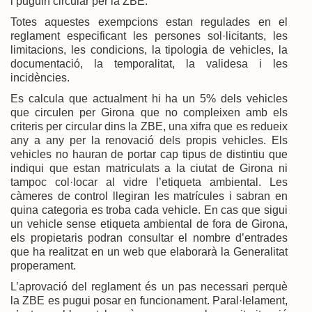
i puguin circular per la ZBE.
Totes aquestes exempcions estan regulades en el
reglament especificant les persones sol·licitants, les
limitacions, les condicions, la tipologia de vehicles, la
documentació, la temporalitat, la validesa i les
incidències.
Es calcula que actualment hi ha un 5% dels vehicles
que circulen per Girona que no compleixen amb els
criteris per circular dins la ZBE, una xifra que es redueix
any a any per la renovació dels propis vehicles. Els
vehicles no hauran de portar cap tipus de distintiu que
indiqui que estan matriculats a la ciutat de Girona ni
tampoc col·locar al vidre l’etiqueta ambiental. Les
càmeres de control llegiran les matrícules i sabran en
quina categoria es troba cada vehicle. En cas que sigui
un vehicle sense etiqueta ambiental de fora de Girona,
els propietaris podran consultar el nombre d’entrades
que ha realitzat en un web que elaborarà la Generalitat
properament.
L’aprovació del reglament és un pas necessari perquè
la ZBE es pugui posar en funcionament. Paral·lelament,