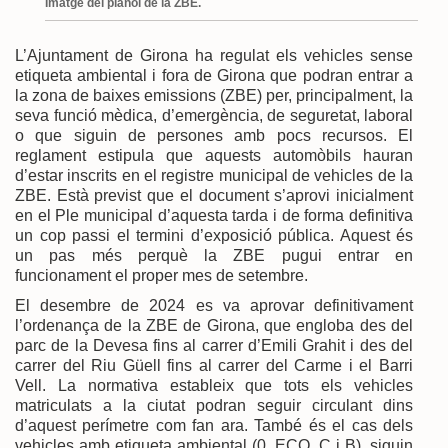
Imatge del plànol de la ZBE.
L’Ajuntament de Girona ha regulat els vehicles sense
etiqueta ambiental i fora de Girona que podran entrar a
la zona de baixes emissions (ZBE) per, principalment, la
seva funció mèdica, d’emergència, de seguretat, laboral
o que siguin de persones amb pocs recursos. El
reglament estipula que aquests automòbils hauran
d’estar inscrits en el registre municipal de vehicles de la
ZBE. Està previst que el document s’aprovi inicialment
en el Ple municipal d’aquesta tarda i de forma definitiva
un cop passi el termini d’exposició pública. Aquest és
un pas més perquè la ZBE pugui entrar en
funcionament el proper mes de setembre.
El desembre de 2024 es va aprovar definitivament
l’ordenança de la ZBE de Girona, que engloba des del
parc de la Devesa fins al carrer d’Emili Grahit i des del
carrer del Riu Güell fins al carrer del Carme i el Barri
Vell. La normativa estableix que tots els vehicles
matriculats a la ciutat podran seguir circulant dins
d’aquest perímetre com fan ara. També és el cas dels
vehicles amb etiqueta ambiental (0, ECO, C i B), siguin