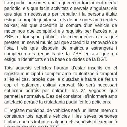
transportin persones que requereixin tractament mèdic
periòdic; els que facin activitats o serveis singulars; els
que siguin necessaris per treballar i la persona titular
estigui a prop de jubilar-se; els de persones amb rendes
baixes; els que acreditin la compra d’un vehicle de
motor nou que compleixi els requisits per l’accés a la
ZBE; el transport públic i de mercaderies o els que
presten un servei municipal que acrediti la renovació de
flota, i els que disposin de matrícula estrangera i
compleixin els requisits de la ZBE encara que no
estiguin identificats en la base de dades de la DGT.
Tots aquests vehicles hauran d’estar inscrits en el
registre municipal i comptar amb l’autorització temporal
si és el cas, procés que la ciutadania haurà de fer un
cop el reglament estigui aprovat. No serà necessari
sol·licitar permís per entrar-hi les 24 vegades que
permet la normativa. Des del consistori, s’informarà amb
antelació perquè la ciutadania pugui fer les peticions.
El registre municipal de vehicles serà un llistat intern on
constaran tots aquells vehicles i les seves persones
titulars que es trobin en algun dels supòsits d’exempció