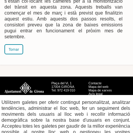
s’estan col·locant les càmeres per a la monitorització
del trànsit en aquesta zona. Aquests treballs van
començar el mes de març i està previst que finalitzin
aquest estiu. Amb aquests dos passos resolts, el
consistori preveu que la zona de baixes emissions
pugui entrar en funcionament el pròxim mes de
setembre.
Tornar
Plaça del Vi, 1
Contacte
17004 GIRONA
Mapa del web
Tel. 972 419 010
Mapa de xarxes
Avís legal
Utilitzem galetes per oferir contingut personalitzat, analitzar
tendències, administrar el lloc web, fer un seguiment dels
moviments dels usuaris al lloc web i recollir informació
demogràfica sobre la nostra base d'usuaris en conjunt.
Accepteu totes les galetes per gaudir de la millor experiència
possible al nostre lloc web o gestioneu les vostres