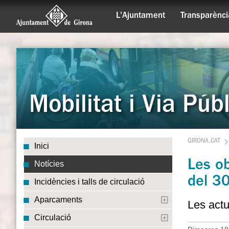
L'Ajuntament
Transparènci
Mobilitat i Via Púb
GIRONA.CAT
Inici
Les ob
Notícies
del 30
Incidències i talls de circulació
Aparcaments
Les actu
Circulació