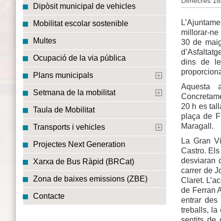
Dimecres 18
Dipòsit municipal de vehicles
L’Ajuntame
Mobilitat escolar sostenible
millorar-ne
Multes
30 de maig
d’Asfaltatg
Ocupació de la via pública
dins de le
proporciona
Plans municipals
Aquesta a
Setmana de la mobilitat
Concretamen
20 h es tal
Taula de Mobilitat
plaça de F
Maragall.
Transports i vehicles
La Gran Vi
Projectes Next Generation
Castro. Els
desviaran c
Xarxa de Bus Ràpid (BRCat)
carrer de J
Zona de baixes emissions (ZBE)
Claret. L’a
de Ferran A
Contacte
entrar des
treballs, la
sentits de