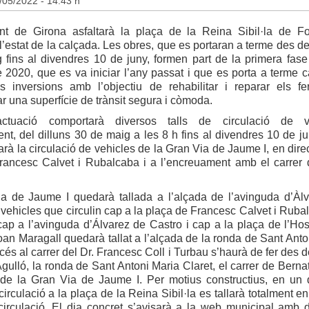
/05/2022 - 14.43 h
nt de Girona asfaltarà la plaça de la Reina Sibil·la de Fo
 l’estat de la calçada. Les obres, que es portaran a terme des de
 fins al divendres 10 de juny, formen part de la primera fase
e 2020, que es va iniciar l’any passat i que es porta a terme 
s inversions amb l’objectiu de rehabilitar i reparar els f
r una superfície de trànsit segura i còmoda.
ctuació comportarà diversos talls de circulació de ve
t, del dilluns 30 de maig a les 8 h fins al divendres 10 de ju
larà la circulació de vehicles de la Gran Via de Jaume I, en dire
rancesc Calvet i Rubalcaba i a l’encreuament amb el carrer
a de Jaume I quedarà tallada a l’alçada de l’avinguda d’Àl
 vehicles que circulin cap a la plaça de Francesc Calvet i Ruba
ap a l’avinguda d’Álvarez de Castro i cap a la plaça de l’Hosp
oan Maragall quedarà tallat a l’alçada de la ronda de Sant Anto
ccés al carrer del Dr. Francesc Coll i Turbau s’haurà de fer des d
gulló, la ronda de Sant Antoni Maria Claret, el carrer de Bernat
 de la Gran Via de Jaume I. Per motius constructius, en un 
 circulació a la plaça de la Reina Sibil·la es tallarà totalment e
 circulació. El dia concret s’avisarà a la web municipal amb 