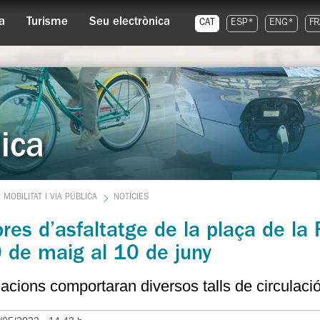
a
Turisme
Seu electrònica
CAT
ESP*
ENG*
FR
lica
MOBILITAT I VIA PÚBLICA
NOTÍCIES
res d’asfaltatge de la plaça de la R
 de maig al 10 de juny
acions comportaran diversos talls de circulaci