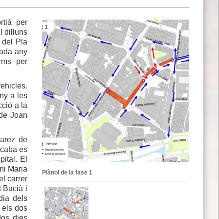
rtià per
l dilluns
 del Pla
cada any
erms per
hicles.
ny a les
cció a la
 de Joan
varez de
lcaba es
ital. El
ni Maria
Plànol de la fase 1
el carrer
 Bacià i
dia dels
n els dos
dos dies