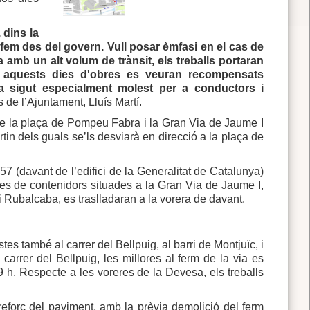
 dins la
e fem des del govern. Vull posar èmfasi en el cas de
la amb un alt volum de trànsit, els treballs portaran
 aquests dies d'obres es veuran recompensats
 sigut especialment molest per a conductors i
ts de l’Ajuntament, Lluís Martí.
tre la plaça de Pompeu Fabra i la Gran Via de Jaume I
tin dels guals se’ls desviarà en direcció a la plaça de
57 (davant de l’edifici de la Generalitat de Catalunya)
ees de contenidors situades a la Gran Via de Jaume I,
 i Rubalcaba, es traslladaran a la vorera de davant.
es també al carrer del Bellpuig, al barri de Montjuïc, i
carrer del Bellpuig, les millores al ferm de la via es
 h. Respecte a les voreres de la Devesa, els treballs
 reforç del paviment, amb la prèvia demolició del ferm