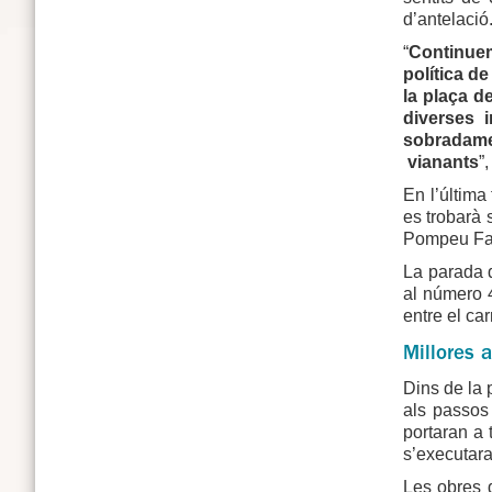
d’antelació
“
Continuem
política d
la plaça de
diverses 
sobradame
vianants
”
En l’última
es trobarà 
Pompeu Fa
La parada d
al número 4
entre el ca
Millores a
Dins de la 
als passos 
portaran a 
s’executaran
Les obres d