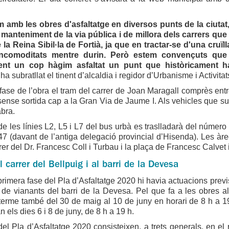
.
 amb les obres d'asfaltatge en diversos punts de la ciutat,
e manteniment de la via pública i de millora dels carrers qu
 la Reina Sibil·la de Fortià, ja que en tractar-se d'una cruïl
incomoditats mentre durin. Però estem convençuts que
nt un cop hàgim asfaltat un punt que històricament ha
, ha subratllat el tinent d’alcaldia i regidor d’Urbanisme i Activita
 fase de l’obra el tram del carrer de Joan Maragall comprès en
sense sortida cap a la Gran Via de Jaume I. Als vehicles que sur
bra.
e les línies L2, L5 i L7 del bus urbà es traslladarà del número 
7 (davant de l’antiga delegació provincial d’Hisenda). Les àr
rrer del Dr. Francesc Coll i Turbau i la plaça de Francesc Calvet
l carrer del Bellpuig i al barri de la Devesa
primera fase del Pla d’Asfaltatge 2020 hi havia actuacions previst
de vianants del barri de la Devesa. Pel que fa a les obres al 
terme també del 30 de maig al 10 de juny en horari de 8 h a 19
 els dies 6 i 8 de juny, de 8 h a 19 h.
el Pla d’Asfaltatge 2020 consisteixen, a trets generals, en el