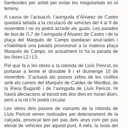
llambordes per asfalt per evitar les irregularitats en el
terreny.
A causa de l’actuació, l’avinguda d’Álvarez de Castro
quedarà tallada a la circulació de vehicles del 4 al 9 de
novembre i no es podrà accedir als guals. Les parades
de bus de l'L7 de l’avinguda d’Álvarez de Castro i de la
plaça del Marquès de Camps quedaran anul·lades i
s'habilitarà una parada provisional a la mateixa plaça
Marquès de Camps, on actualment hi ha la parada de
les línies L2 i L5.
Pel que fa a les obres a la rotonda de Lluís Pericot, es
portaran a terme el dissabte 9 i el diumenge 10 de
novembre. S’actuarà als passos zebra de les cruïlles
amb els carrers del Marquès de Caldes de Montbui, de
la Riera Bugantó i de l’avinguda de Lluís Pericot. Hi
haurà afectacions al trànsit tots dos dies en horari diürn,
però a la nit s’hi podrà circular.
Les obres dels passos de vianants de la rotonda de
Lluís Pericot venen motivades per deteriorament de la
calçada, provocat tant pel pas dels anys com pel pas
elevat de vehicles per aquest punt. A més, la resta del