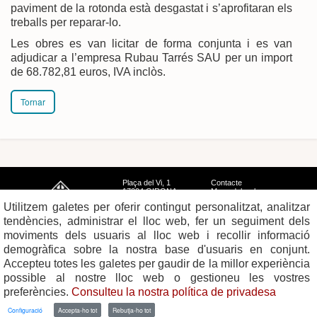
paviment de la rotonda està desgastat i s’aprofitaran els
treballs per reparar-lo.
Les obres es van licitar de forma conjunta i es van
adjudicar a l’empresa Rubau Tarrés SAU per un import
de 68.782,81 euros, IVA inclòs.
Tornar
Plaça del Vi, 1
Contacte
17004 GIRONA
Mapa del web
Tel. 972 419 010
Mapa de xarxes
Utilitzem galetes per oferir contingut personalitzat, analitzar
Avís legal
tendències, administrar el lloc web, fer un seguiment dels
moviments dels usuaris al lloc web i recollir informació
demogràfica sobre la nostra base d'usuaris en conjunt.
Accepteu totes les galetes per gaudir de la millor experiència
possible al nostre lloc web o gestioneu les vostres
preferències.
Consulteu la nostra política de privadesa
Configuració
Accepta-ho tot
Rebutja-ho tot