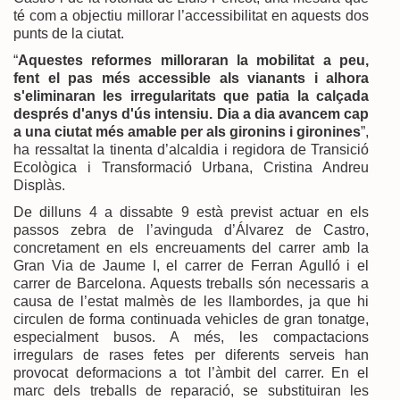
té com a objectiu millorar l’accessibilitat en aquests dos
punts de la ciutat.
“
Aquestes reformes milloraran la mobilitat a peu,
fent el pas més accessible als vianants i alhora
s'eliminaran les irregularitats que patia la calçada
després d'anys d'ús intensiu. Dia a dia avancem cap
a una ciutat més amable per als gironins i gironines
”,
ha ressaltat la tinenta d’alcaldia i regidora de Transició
Ecològica i Transformació Urbana, Cristina Andreu
Displàs.
De dilluns 4 a dissabte 9 està previst actuar en els
passos zebra de l’avinguda d’Álvarez de Castro,
concretament en els encreuaments del carrer amb la
Gran Via de Jaume I, el carrer de Ferran Agulló i el
carrer de Barcelona. Aquests treballs són necessaris a
causa de l’estat malmès de les llambordes, ja que hi
circulen de forma continuada vehicles de gran tonatge,
especialment busos. A més, les compactacions
irregulars de rases fetes per diferents serveis han
provocat deformacions a tot l’àmbit del carrer. En el
marc dels treballs de reparació, se substituiran les