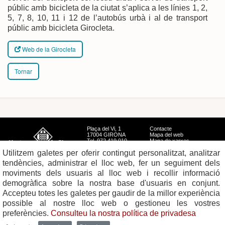
públic amb bicicleta de la ciutat s’aplica a les línies 1, 2,
5, 7, 8, 10, 11 i 12 de l’autobús urbà i al de transport
públic amb bicicleta Girocleta.
Web de la Girocleta
Tornar
Plaça del Vi, 1
Contacte
17004 GIRONA
Mapa del web
Tel. 972 419 010
Mapa de xarxes
Avís legal
Utilitzem galetes per oferir contingut personalitzat, analitzar
tendències, administrar el lloc web, fer un seguiment dels
moviments dels usuaris al lloc web i recollir informació
demogràfica sobre la nostra base d'usuaris en conjunt.
Accepteu totes les galetes per gaudir de la millor experiència
possible al nostre lloc web o gestioneu les vostres
preferències.
Consulteu la nostra política de privadesa