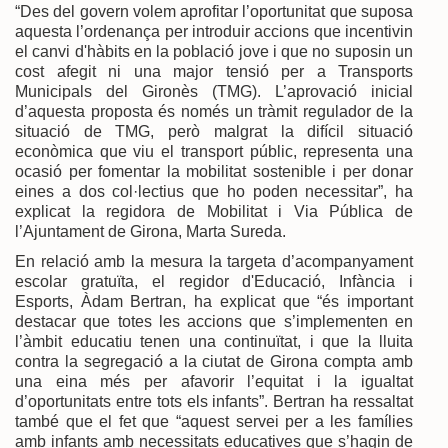
“Des del govern volem aprofitar l’oportunitat que suposa
aquesta l’ordenança per introduir accions que incentivin
el canvi d'hàbits en la població jove i que no suposin un
cost afegit ni una major tensió per a Transports
Municipals del Gironès (TMG). L’aprovació inicial
d’aquesta proposta és només un tràmit regulador de la
situació de TMG, però malgrat la difícil situació
econòmica que viu el transport públic, representa una
ocasió per fomentar la mobilitat sostenible i per donar
eines a dos col·lectius que ho poden necessitar”, ha
explicat la regidora de Mobilitat i Via Pública de
l’Ajuntament de Girona, Marta Sureda.
En relació amb la mesura la targeta d’acompanyament
escolar gratuïta, el regidor d'Educació, Infància i
Esports, Àdam Bertran, ha explicat que “és important
destacar que totes les accions que s’implementen en
l’àmbit educatiu tenen una continuïtat, i que la lluita
contra la segregació a la ciutat de Girona compta amb
una eina més per afavorir l’equitat i la igualtat
d’oportunitats entre tots els infants”. Bertran ha ressaltat
també que el fet que “aquest servei per a les famílies
amb infants amb necessitats educatives que s’hagin de