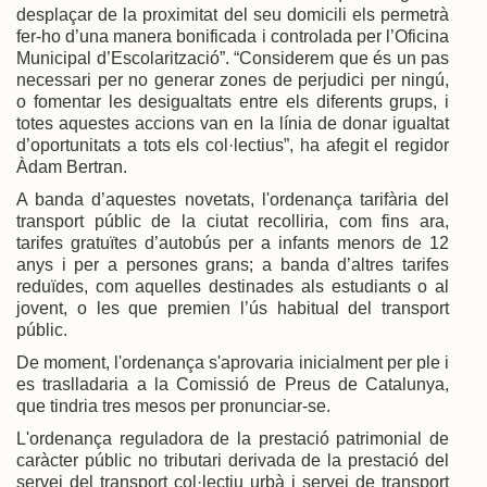
desplaçar de la proximitat del seu domicili els permetrà
fer-ho d’una manera bonificada i controlada per l’Oficina
Municipal d’Escolarització”. “Considerem que és un pas
necessari per no generar zones de perjudici per ningú,
o fomentar les desigualtats entre els diferents grups, i
totes aquestes accions van en la línia de donar igualtat
d’oportunitats a tots els col·lectius”, ha afegit el regidor
Àdam Bertran.
A banda d’aquestes novetats, l'ordenança tarifària del
transport públic de la ciutat recolliria, com fins ara,
tarifes gratuïtes d’autobús per a infants menors de 12
anys i per a persones grans; a banda d’altres tarifes
reduïdes, com aquelles destinades als estudiants o al
jovent, o les que premien l’ús habitual del transport
públic.
De moment, l'ordenança s'aprovaria inicialment per ple i
es traslladaria a la Comissió de Preus de Catalunya,
que tindria tres mesos per pronunciar-se.
L'ordenança reguladora de la prestació patrimonial de
caràcter públic no tributari derivada de la prestació del
servei del transport col·lectiu urbà i servei de transport