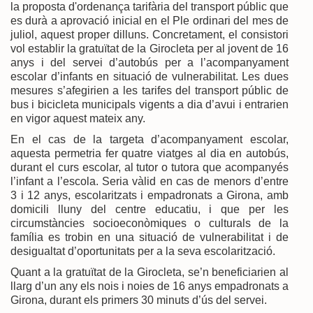
la proposta d'ordenança tarifària del transport públic que
es durà a aprovació inicial en el Ple ordinari del mes de
juliol, aquest proper dilluns. Concretament, el consistori
vol establir la gratuïtat de la Girocleta per al jovent de 16
anys i del servei d’autobús per a l’acompanyament
escolar d’infants en situació de vulnerabilitat. Les dues
mesures s’afegirien a les tarifes del transport públic de
bus i bicicleta municipals vigents a dia d’avui i entrarien
en vigor aquest mateix any.
En el cas de la targeta d’acompanyament escolar,
aquesta permetria fer quatre viatges al dia en autobús,
durant el curs escolar, al tutor o tutora que acompanyés
l’infant a l’escola. Seria vàlid en cas de menors d’entre
3 i 12 anys, escolaritzats i empadronats a Girona, amb
domicili lluny del centre educatiu, i que per les
circumstàncies socioeconòmiques o culturals de la
família es trobin en una situació de vulnerabilitat i de
desigualtat d’oportunitats per a la seva escolarització.
Quant a la gratuïtat de la Girocleta, se’n beneficiarien al
llarg d’un any els nois i noies de 16 anys empadronats a
Girona, durant els primers 30 minuts d’ús del servei.