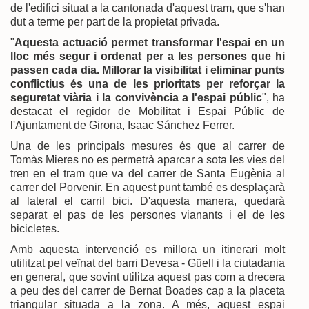
de l'edifici situat a la cantonada d'aquest tram, que s'han
dut a terme per part de la propietat privada.
"
Aquesta actuació permet transformar l'espai en un
lloc més segur i ordenat per a les persones que hi
passen cada dia. Millorar la visibilitat i eliminar punts
conflictius és una de les prioritats per reforçar la
seguretat viària i la convivència a l'espai públic
", ha
destacat el regidor de Mobilitat i Espai Públic de
l'Ajuntament de Girona, Isaac Sánchez Ferrer.
Una de les principals mesures és que al carrer de
Tomàs Mieres no es permetrà aparcar a sota les vies del
tren en el tram que va del carrer de Santa Eugènia al
carrer del Porvenir. En aquest punt també es desplaçarà
al lateral el carril bici. D'aquesta manera, quedarà
separat el pas de les persones vianants i el de les
bicicletes.
Amb aquesta intervenció es millora un itinerari molt
utilitzat pel veïnat del barri Devesa - Güell i la ciutadania
en general, que sovint utilitza aquest pas com a drecera
a peu des del carrer de Bernat Boades cap a la placeta
triangular situada a la zona. A més, aquest espai