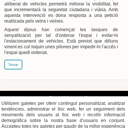
alliberat de vehicles permetrà millorar la visibilitat, fet
que incrementarà la seguretat ciutadana i viària. Amb
aquesta intervenció es dona resposta a una petició
realitzada pels veïns i veïnes.
Aquest dijous han començat les tasques de
senyalització per tal d'ordenar l'espai i evitar-hi
l'estacionament de vehicles. Està previst que dilluns
vinent es col·loquin unes pilones per impedir-hi l'accés i
l'espai quedi ordenat.
Tornar
Plaça del Vi, 1
Contacte
17004 GIRONA
Mapa del web
Utilitzem galetes per oferir contingut personalitzat, analitzar
Tel. 972 419 010
Mapa de xarxes
Avís legal
tendències, administrar el lloc web, fer un seguiment dels
moviments dels usuaris al lloc web i recollir informació
demogràfica sobre la nostra base d'usuaris en conjunt.
Accepteu totes les galetes per gaudir de la millor experiència