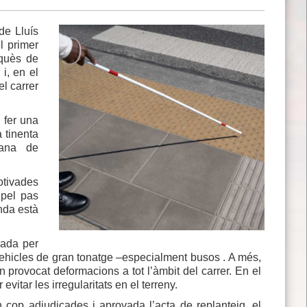
de Lluís
el primer
rquès de
i, en el
l carrer
 fer una
 tinenta
bana de
otivades
 pel pas
nda està
cada per
vehicles de gran tonatge –especialment busos . A més,
n provocat deformacions a tot l’àmbit del carrer. En el
evitar les irregularitats en el terreny.
 cop adjudicades i aprovada l’acta de replanteig, el