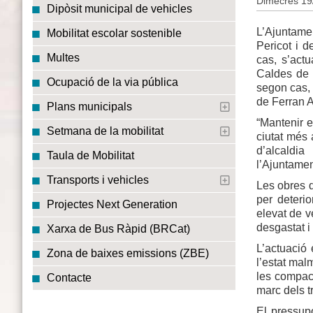
Dimecres 19
Dipòsit municipal de vehicles
L’Ajuntame
Mobilitat escolar sostenible
Pericot i d
Multes
cas, s’act
Caldes de M
Ocupació de la via pública
segon cas, 
de Ferran A
Plans municipals
“Mantenir 
Setmana de la mobilitat
ciutat més 
d’alcaldi
Taula de Mobilitat
l’Ajuntamen
Transports i vehicles
Les obres d
per deteri
Projectes Next Generation
elevat de v
desgastat i 
Xarxa de Bus Ràpid (BRCat)
L’actuació
Zona de baixes emissions (ZBE)
l’estat mal
les compact
Contacte
marc dels tr
El pressupo