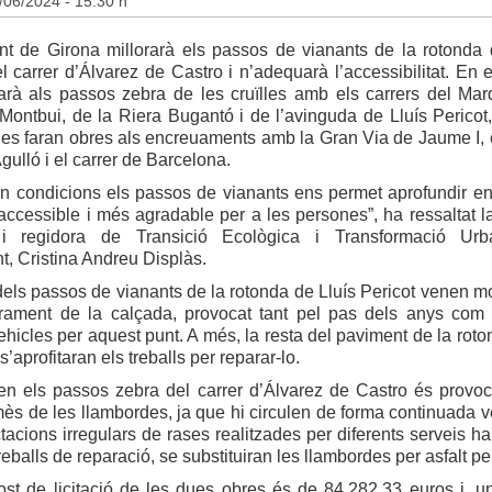
/06/2024 - 15.30 h
nt de Girona millorarà els passos de vianants de la rotonda 
el carrer d’Álvarez de Castro i n’adequarà l’accessibilitat. En 
uarà als passos zebra de les cruïlles amb els carrers del Ma
ontbui, de la Riera Bugantó i de l’avinguda de Lluís Pericot, 
es faran obres als encreuaments amb la Gran Via de Jaume I, e
gulló i el carrer de Barcelona.
en condicions els passos de vianants ens permet aprofundir en
accessible i més agradable per a les persones”, ha ressaltat la
a i regidora de Transició Ecològica i Transformació Ur
t, Cristina Andreu Displàs.
els passos de vianants de la rotonda de Lluís Pericot venen m
orament de la calçada, provocat tant pel pas dels anys com
ehicles per aquest punt. A més, la resta del paviment de la roto
s’aprofitaran els treballs per reparar-lo.
 en els passos zebra del carrer d’Álvarez de Castro és provo
mès de les llambordes, ja que hi circulen de forma continuada 
acions irregulars de rases realitzades per diferents serveis ha
eballs de reparació, se substituiran les llambordes per asfalt per 
st de licitació de les dues obres és de 84.282,33 euros i, un