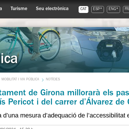
a
Turisme
Seu electrònica
CAT
ESP*
ENG*
FR
lica
MOBILITAT I VIA PÚBLICA
NOTÍCIES
tament de Girona millorarà els pa
ís Pericot i del carrer d’Álvarez de
a d’una mesura d’adequació de l’accessibilitat