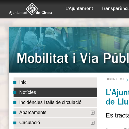
L'Ajuntament
Transparènci
Mobilitat i Via Púb
GIRONA.CAT
Inici
L’Ajun
Notícies
de Llu
Incidències i talls de circulació
Aparcaments
Es tract
Circulació