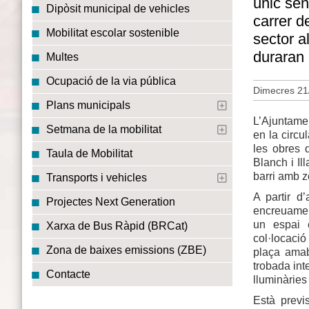
únic sent
Dipòsit municipal de vehicles
carrer d
Mobilitat escolar sostenible
sector a
duraran
Multes
Ocupació de la via pública
Dimecres 21
Plans municipals
L’Ajuntamen
Setmana de la mobilitat
en la circu
les obres 
Taula de Mobilitat
Blanch i Il
barri amb z
Transports i vehicles
A partir d
Projectes Next Generation
encreuament
un espai e
Xarxa de Bus Ràpid (BRCat)
col·locació
Zona de baixes emissions (ZBE)
plaça amabl
trobada int
Contacte
lluminàries 
Està previ