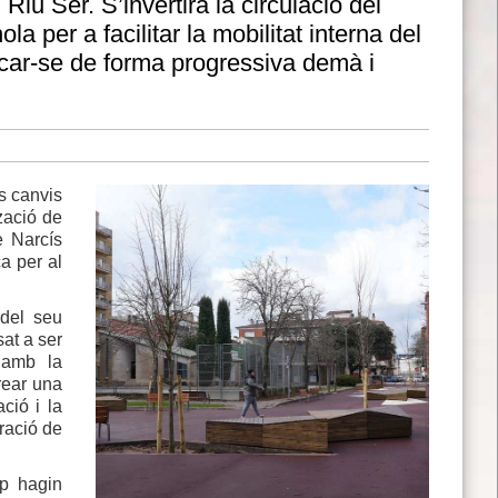
 Riu Ser. S’invertirà la circulació del
a per a facilitar la mobilitat interna del
icar-se de forma progressiva demà i
s canvis
zació de
e Narcís
ça per al
 del seu
sat a ser
 amb la
rear una
ció i la
ració de
op hagin