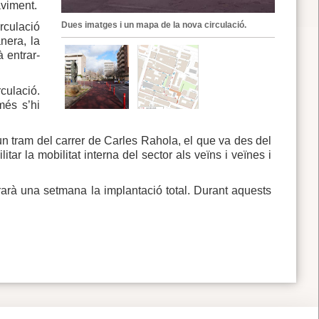
aviment.
Dues imatges i un mapa de la nova circulació.
rculació
nera, la
à entrar-
rculació.
més s’hi
d’un tram del carrer de Carles Rahola, el que va des del
itar la mobilitat interna del sector als veïns i veïnes i
arà una setmana la implantació total. Durant aquests