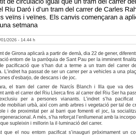
it de circulació igual que un tram del carrer del
el Riu Daró i d’un tram del carrer de Carles Rahol
ls veïns i veïnes. Els canvis començaran a apl
 una setmana
/01/2026 - 14.44 h
t de Girona aplicarà a partir de demà, dia 22 de gener, diferent
lació entorn de la parròquia de Sant Pau per la imminent finalit
de pacificació que s’han dut a terme a un tram del carrer d
la. L’indret ha passat de ser un carrer per a vehicles a una pla
ones d’esbarjo, de descans i de joc.
’ara, el tram del carrer de Narcís Blanch i Illa que va des
 amb el carrer del Riu Llierca fins al carrer del Riu Ser ha pas
xclusiu per a persones vianants. L’indret s’ha pacificat
 de mobiliari urbà, així com amb arbres i vegetació per tal de c
e i de proximitat per al barri que fomenti el joc, la socialitza
ergeneracional. A més, s’ha reforçat l’enllumenat amb la incorpo
que supleixin i millorin la il·luminació del carrer.
st que el nou entorn pacificat s’inauguri pròximament un c