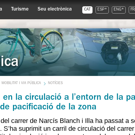
a
Turisme
Seu electrònica
CAT
ESP*
ENG*
FR
lica
MOBILITAT I VIA PÚBLICA
NOTÍCIES
 en la circulació a l’entorn de la 
de pacificació de la zona
del carrer de Narcís Blanch i Illa ha passat a 
. S’ha suprimit un carril de circulació del carre