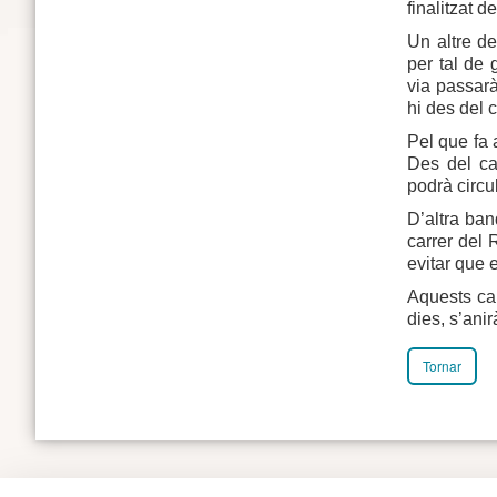
finalitzat 
Un altre de
per tal de
via passarà
hi des del 
Pel que fa 
Des del car
podrà circu
D’altra ban
carrer del R
evitar que e
Aquests ca
dies, s’anir
Tornar