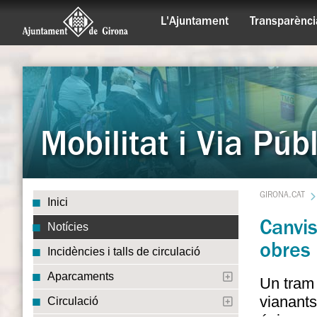
L'Ajuntament
Transparènci
Mobilitat i Via Púb
GIRONA.CAT
Inici
Canvis
Notícies
obres 
Incidències i talls de circulació
Aparcaments
Un tram 
vianants
Circulació