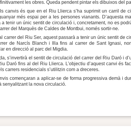
definitivament les obres. Queda pendent pintar els dibuixos del p
ls canvis és que en el Riu Llierca s’ha suprimit un carril de ci
 guanyar més espai per a les persones vianants. D’aquesta ma
 a tenir un únic sentit de circulació i, concretament, no es podr
carrer del Marquès de Caldes de Montbui, només sortir-ne.
al carrer del Riu Ser, aquest passarà a tenir un únic sentit de ci
rer de Narcís Blanch i Illa fins al carrer de Sant Ignasi, no
lar en direcció al parc del Migdia.
da, s’invertirà el sentit de circulació del carrer del Riu Daró i 
iu Daró fins al del Riu Llierca. L’objectiu d’aquest canvi és facil
ls carrers residencials s’utilitzin com a dreceres.
nvis començaran a aplicar-se de forma progressiva demà i dur
à senyalitzant la nova circulació.