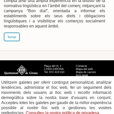
compta amb una àmplia experiència en la difusió de la
normativa lingüística en l’àmbit del comerç mitjançant la
campanya “Bon dia!”, orientada a informar els
establiments sobre els seus drets i obligacions
lingüístiques i a visibilitzar els comerços socialment
responsables en aquest àmbit.
Tornar
Plaça del Vi, 1
Contacte
17004 GIRONA
Mapa del web
Tel. 972 419 010
Mapa de xarxes
Avís legal
Utilitzem galetes per oferir contingut personalitzat, analitzar
tendències, administrar el lloc web, fer un seguiment dels
moviments dels usuaris al lloc web i recollir informació
demogràfica sobre la nostra base d'usuaris en conjunt.
Accepteu totes les galetes per gaudir de la millor experiència
possible al nostre lloc web o gestioneu les vostres
preferències.
Consulteu la nostra política de privadesa