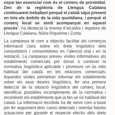
espai tan essencial com és el comerç de proximitat.
Des de la regidoria de Llengua Catalana
continuarem treballant perquè el català sigui present
en tots els àmbits de la vida quotidiana, i perquè el
comerç local se senti acompanyat en aquest
procés
”, ha destacat la tinenta d’alcaldia i regidora de
Llengua Catalana, Núria Riquelme i Zurita.
La campanya té com a objectiu facilitar als comerços
informació clara sobre els drets lingüístics dels
consumidors i consumidores en l’atenció oral i en la
retolació. La campanya preveu visites informatives als
establiments comercials per donar a conèixer la
normativa lingüística aplicable i promoure un ús més
habitual del català en les relacions comercials.
Aquestes visites permetran informar els establiments
sobre els seus deures lingüístics, fer una primera
detecció de la situació lingüística del comerç local,
identificar possibles incompliments de la normativa i
reconèixer els establiments que ja fan un ús habitual del
català. La informació recollida ha de servir com a base
per fer seguiment dels casos detectats i orientar futures
actuacions per garantir el respecte efectiu dels drets