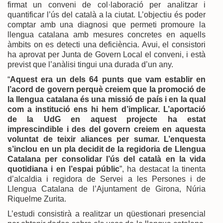
firmat un conveni de col·laboració per analitzar i
quantificar l’ús del català a la ciutat. L’objectiu és poder
comptar amb una diagnosi que permeti promoure la
llengua catalana amb mesures concretes en aquells
àmbits on es detecti una deficiència. Avui, el consistori
ha aprovat per Junta de Govern Local el conveni, i està
previst que l’anàlisi tingui una durada d’un any.
“
Aquest era un dels 64 punts que vam establir en
l’acord de govern perquè creiem que la promoció de
la llengua catalana és una missió de país i en la qual
com a institució ens hi hem d’implicar. L’aportació
de la UdG en aquest projecte ha estat
imprescindible i des del govern creiem en aquesta
voluntat de teixir aliances per sumar. L’enquesta
s’inclou en un pla decidit de la regidoria de Llengua
Catalana per consolidar l’ús del català en la vida
quotidiana i en l’espai públic
”, ha destacat la tinenta
d’alcaldia i regidora de Servei a les Persones i de
Llengua Catalana de l’Ajuntament de Girona, Núria
Riquelme Zurita.
L’estudi consistirà a realitzar un qüestionari presencial