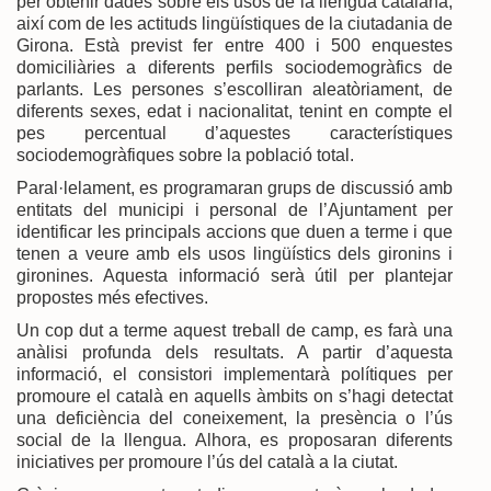
per obtenir dades sobre els usos de la llengua catalana,
així com de les actituds lingüístiques de la ciutadania de
Girona. Està previst fer entre 400 i 500 enquestes
domiciliàries a diferents perfils sociodemogràfics de
parlants. Les persones s’escolliran aleatòriament, de
diferents sexes, edat i nacionalitat, tenint en compte el
pes percentual d’aquestes característiques
sociodemogràfiques sobre la població total.
Paral·lelament, es programaran grups de discussió amb
entitats del municipi i personal de l’Ajuntament per
identificar les principals accions que duen a terme i que
tenen a veure amb els usos lingüístics dels gironins i
gironines. Aquesta informació serà útil per plantejar
propostes més efectives.
Un cop dut a terme aquest treball de camp, es farà una
anàlisi profunda dels resultats. A partir d’aquesta
informació, el consistori implementarà polítiques per
promoure el català en aquells àmbits on s’hagi detectat
una deficiència del coneixement, la presència o l’ús
social de la llengua. Alhora, es proposaran diferents
iniciatives per promoure l’ús del català a la ciutat.