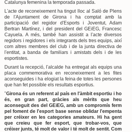
Catalunya femenina la temporada passada.
L'acte de reconeixement ha tingut lloc al Saló de Plens
de l'Ajuntament de Girona i ha comptat amb la
participació del regidor d'Esports i Joventut, Adam
Bertran Martínez, i del president del GEiEG, Francesc
Cayuela. A més, també han assistit a l'acte diversos
regidors i regidores i els integrants dels tres equips, així
com altres membres del club i de la junta directiva de
l'entitat, a banda de familiars i amistats dels i de les
esportistes.
Durant la recepció, l'alcalde ha entregat als equips una
placa commemorativa en reconeixement a les fites
aconseguides i ha elogiat la feina de totes les persones
que han fet possible els resultats esportius.
"
Girona és un referent al país en l'àmbit esportiu i ho
és, en gran part, gràcies als mèrits que heu
aconseguit des del GEiEG, amb un compromís ferm
pel foment de l'esport base sense oblidar l'empenta
per créixer en les categories amateurs. Hi ha gent
que creieu que fer esport, que trobar-vos, que
créixer junts, té molt de valor i té molt de sentit. Com