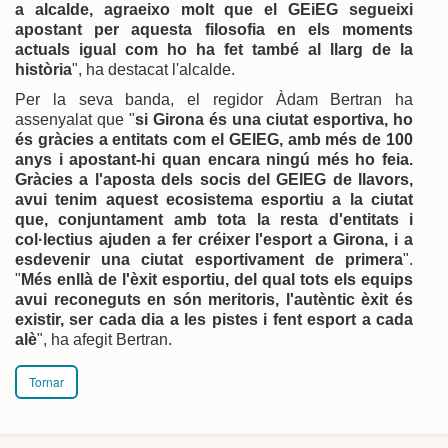
a alcalde, agraeixo molt que el GEiEG segueixi
apostant per aquesta filosofia en els moments
actuals igual com ho ha fet també al llarg de la
història
", ha destacat l'alcalde.
Per la seva banda, el regidor Àdam Bertran ha
assenyalat que "
si Girona és una ciutat esportiva, ho
és gràcies a entitats com el GEIEG, amb més de 100
anys i apostant-hi quan encara ningú més ho feia.
Gràcies a l'aposta dels socis del GEIEG de llavors,
avui tenim aquest ecosistema esportiu a la ciutat
que, conjuntament amb tota la resta d'entitats i
col·lectius ajuden a fer créixer l'esport a Girona, i a
esdevenir una ciutat esportivament de primera
".
"
Més enllà de l'èxit esportiu, del qual tots els equips
avui reconeguts en són meritoris, l'autèntic èxit és
existir, ser cada dia a les pistes i fent esport a cada
alè
", ha afegit Bertran.
Tornar