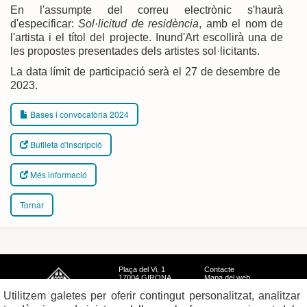
En l'assumpte del correu electrònic
s'haurà
d'especificar:
Sol·licitud de residència
, amb el nom de
l'artista i el títol del projecte. Inund'Art escollirà una de
les propostes presentades dels artistes sol·licitants.
La data límit de participació serà el 27 de desembre de
2023.
Bases i convocatòria 2024
Butlleta d'inscripció
Més informació
Tornar
Plaça del Vi, 1
Contacte
17004 GIRONA
Mapa del web
Tel. 972 419 010
Mapa de xarxes
Avís legal
Utilitzem galetes per oferir contingut personalitzat, analitzar