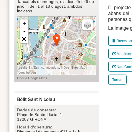
Tancat els diumenges, els dies 25 i 26 de
juliol, i de l’1 al 18 d’agost, ambdós
El projecte 
inclosos.
abans del 
persones q
La imatge g
Bases i c
Més info
Nau Côcl
Tornar
Bòlit Sant Nicolau
Dades de contacte:
Plaça de Santa Llúcia, 1
17007 GIRONA
Horari d'obertura:
Dimecres i diumenges d'11 a 14 h