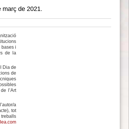
de març de 2021.
nització
itucions
 bases i
rs de la
el Dia de
cions de
ècniques
ossibles
de l’Art
l’autor/a
te), tot
 treballs
lea.com