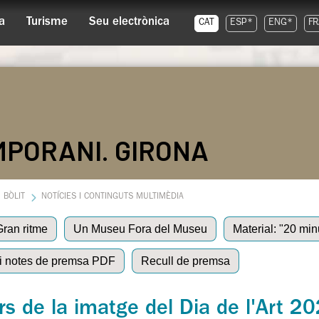
a
Turisme
Seu electrònica
CAT
ESP*
ENG*
FR
MPORANI. GIRONA
BÒLIT
NOTÍCIES I CONTINGUTS MULTIMÈDIA
Gran ritme
Un Museu Fora del Museu
Material: "20 min
 i notes de premsa PDF
Recull de premsa
s de la imatge del Dia de l'Art 2