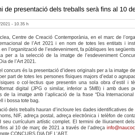
ni de presentació dels treballs serà fins al 10 
/2021 - 10.35 h
lea, Centre de Creació Contemporània, en el marc de l’orga
ernacional de l’Art 2021 i en nom de totes les entitats i inst
s en l’organització de l’esdeveniment, fa públiques les següents
ia per a la selecció de la imatge de l’esdeveniment Concu
Dia de l’Art 2021.
el concurs és la presentació d’idees originals per a la imatge d
 per part de totes les persones físiques majors d’edat o agrupa
ísiques o col·lectius que presentin una sola obra d’estil i t
n format digital (JPG o similar, inferior a 5MB) i amb dues p
 de la imatge amb l’aplicació de la frase “Dia Internacional 
ll i bossa tote bag.
ció dels treballs hauran d’incloure les dades identificatives de 
oms, NIF, adreça postal, adreça electrònica i telèfon de contac
l seu currículum artístic complet. El termini de lliurament dels
x fins al 10 de març de 2021 a través de l’adreça
info@naucoc
umpte CONCURS DIA DE L’ART.