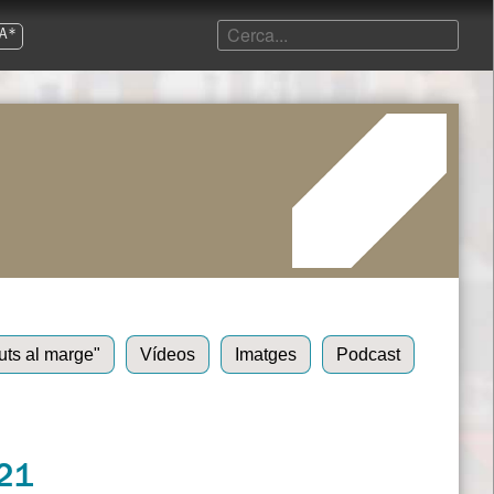
A*
uts al marge"
Vídeos
Imatges
Podcast
021