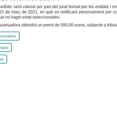
artístic serà valorat per part del jurat format per les entitats i i
15 de març de 2021, en què es notificarà personalment per cor
ue no hagin estat seleccionades.
uanyadora obtindrà un premi de 500,00 euros, subjecte a tribut
onvocatòria
rmació
ea