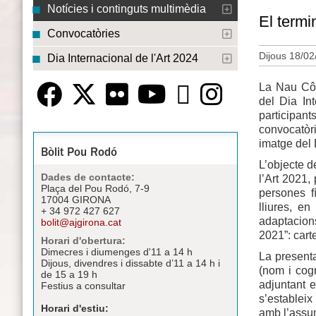
Notícies i continguts multimèdia
El termi
Convocatòries
Dijous 18/02
Dia Internacional de l'Art 2024
La Nau Côc
del Dia Int
participant
convocatòr
imatge del 
Bòlit Pou Rodó
L’objecte d
Dades de contacte:
l’Art 2021,
Plaça del Pou Rodó, 7-9
persones f
17004 GIRONA
lliures, e
+ 34 972 427 627
adaptacions
bolit@ajgirona.cat
2021”: carte
Horari d'obertura:
Dimecres i diumenges d'11 a 14 h
La presenta
Dijous, divendres i dissabte d’11 a 14 h i
(nom i cogn
de 15 a 19 h
adjuntant e
Festius a consultar
s’establei
Horari d'estiu:
amb l’ass