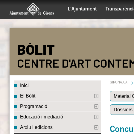
L'Ajuntament
Transparènci
BÒLIT
CENTRE D'ART CONTE
GIRONA.CAT
Inici
El Bòlit
Material 
Programació
Dossiers
Educació i mediació
Arxiu i edicions
Concur