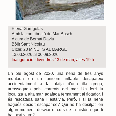
Elena Garrigolas
Amb la contribució de Mar Bosch
A cura de Bernat Daviu
Bòlit Sant Nicolau
Cicle: 20 MINUTS AL MARGE
13.03.2026 al 06.09.2026
Inauguració, divendres 13 de març a les 19 h
En ple agost de 2020, una nena de tres anys
muntada en un unicorn inflable desapareix
accidentalment a la platja d'una illa grega,
arrossegada pels corrents del mar. Un ferri la
localitza a alta mar, agafada fermament al flotador, i
és rescatada sana i estàlvia. Però, i si la nena
hagués decidit escapar-se? Qui no ha desitjat, en
algun moment, desviar el curs de la història que li
ha tocat viure?