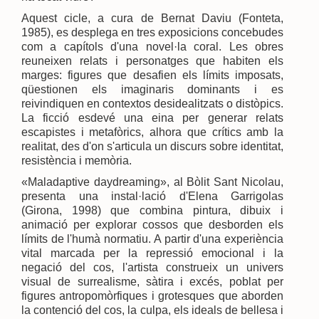
Aquest cicle, a cura de Bernat Daviu (Fonteta,
1985), es desplega en tres exposicions concebudes
com a capítols d'una novel·la coral. Les obres
reuneixen relats i personatges que habiten els
marges: figures que desafien els límits imposats,
qüestionen els imaginaris dominants i es
reivindiquen en contextos desidealitzats o distòpics.
La ficció esdevé una eina per generar relats
escapistes i metafòrics, alhora que crítics amb la
realitat, des d'on s'articula un discurs sobre identitat,
resistència i memòria.
«Maladaptive daydreaming», al Bòlit Sant Nicolau,
presenta una instal·lació d'Elena Garrigolas
(Girona, 1998) que combina pintura, dibuix i
animació per explorar cossos que desborden els
límits de l'humà normatiu. A partir d'una experiència
vital marcada per la repressió emocional i la
negació del cos, l'artista construeix un univers
visual de surrealisme, sàtira i excés, poblat per
figures antropomòrfiques i grotesques que aborden
la contenció del cos, la culpa, els ideals de bellesa i