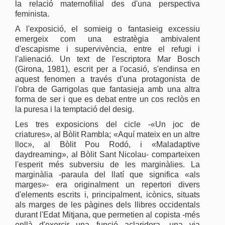
la relació maternofilial des d'una perspectiva
feminista.
A l'exposició, el somieig o fantasieig excessiu
emergeix com una estratègia ambivalent
d'escapisme i supervivència, entre el refugi i
l'alienació. Un text de l'escriptora Mar Bosch
(Girona, 1981), escrit per a l'ocasió, s'endinsa en
aquest fenomen a través d'una protagonista de
l'obra de Garrigolas que fantasieja amb una altra
forma de ser i que es debat entre un cos reclòs en
la puresa i la temptació del desig.
Les tres exposicions del cicle -«Un joc de
criatures», al Bòlit Rambla; «Aquí mateix en un altre
lloc», al Bòlit Pou Rodó, i «Maladaptive
daydreaming», al Bòlit Sant Nicolau- comparteixen
l'esperit més subversiu de les marginàlies. La
marginàlia -paraula del llatí que significa «als
marges»- era originalment un repertori divers
d'elements escrits i, principalment, icònics, situats
als marges de les pàgines dels llibres occidentals
durant l'Edat Mitjana, que permetien al copista -més
enllà d'exercir una funció aclaridora- una via