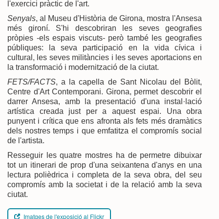
l'exercici pràctic de l'art.
Senyals
, al Museu d'Història de Girona, mostra l'Ansesa
més gironí. S'hi descobriran les seves geografies
pròpies -els espais viscuts- però també les geografies
públiques: la seva participació en la vida cívica i
cultural, les seves militàncies i les seves aportacions en
la transformació i modernització de la ciutat.
FETS/FACTS
, a la capella de Sant Nicolau del Bòlit,
Centre d'Art Contemporani. Girona, permet descobrir el
darrer Ansesa, amb la presentació d'una instal·lació
artística creada just per a aquest espai. Una obra
punyent i crítica que ens afronta als fets més dramàtics
dels nostres temps i que emfatitza el compromís social
de l'artista.
Resseguir les quatre mostres ha de permetre dibuixar
tot un itinerari de prop d'una seixantena d'anys en una
lectura polièdrica i completa de la seva obra, del seu
compromís amb la societat i de la relació amb la seva
ciutat.
Imatges de l'exposició al Flickr