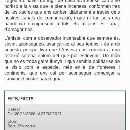
tragèdia d'haver de fugir de casa teva sense cap altre
horitzó a la vista que la plena incertesa, conformen tres
de les xacres que ens arriben diàriament a través dels
nostres canals de comunicació, i que ni tan sols una
pandèmia omnipresent a tots els mitjans és capaç
d'amagar-nos.
L'artista, com a observador incansable que sempre és,
sovint aconsegueix avançar-se al seu temps, i és amb
aquesta perspectiva que l'Ansesa ens convida a una
reflexió serena entorn del que pot esdevenir. Un món
que no es troba gaire llunyà, i que sembla oblidar-se de
la visió com a espècie, més enllà de fronteres i
continents, que ens cal per aconseguir començar a
canviar el nostre paradigma.
FETS/FACTS
Dates:
Del 20/11/2020 al 07/02/2021
Lloc:
Bòlit_StNicolau