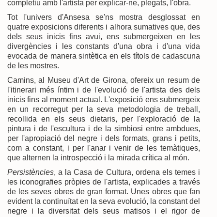
completiu amb l'artista per explicar-ne, plegats, l'obra.
Tot l'univers d'Ansesa se'ns mostra desglossat en
quatre exposicions diferents i alhora sumatives que, des
dels seus inicis fins avui, ens submergeixen en les
divergències i les constants d'una obra i d'una vida
evocada de manera sintètica en els títols de cadascuna
de les mostres.
Camins, al Museu d'Art de Girona, ofereix un resum de
l'itinerari més íntim i de l'evolució de l'artista des dels
inicis fins al moment actual. L'exposició ens submergeix
en un recorregut per la seva metodologia de treball,
recollida en els seus dietaris, per l'exploració de la
pintura i de l'escultura i de la simbiosi entre ambdues,
per l'apropiació del negre i dels formats, grans i petits,
com a constant, i per l'anar i venir de les temàtiques,
que alternen la introspecció i la mirada crítica al món.
Persistències
, a la Casa de Cultura, ordena els temes i
les iconografies pròpies de l'artista, explicades a través
de les seves obres de gran format. Unes obres que fan
evident la continuïtat en la seva evolució, la constant del
negre i la diversitat dels seus matisos i el rigor de