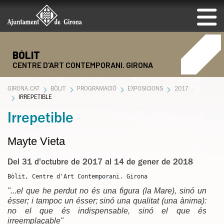
BÒLIT
CENTRE D'ART CONTEMPORANI. GIRONA
GIRONA.CAT
BÒLIT
PROGRAMACIÓ
EXPOSICIONS
2017
IRREPETIBLE
Irrepetible
Mayte Vieta
Del 31 d'octubre de 2017 al 14 de gener de 2018
Bòlit, Centre d'Art Contemporani. Girona
"...el que he perdut no és una figura (la Mare), sinó un
ésser; i tampoc un ésser; sinó una qualitat (una ànima):
no el que és indispensable, sinó el que és
irreemplaçable"