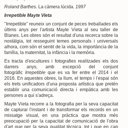
Roland Barthes.
La càmera lúcida
. 1997
Irrepetible
Mayte Vieta
"Irrepetible" reuneix un conjunt de peces treballades els
últims anys per l'artista Mayte Vieta al seu taller de
Blanes. Les obres són el resultat d'una recerca sobre la
nostàlgia, tot resseguint temes personals i universals
alhora, com són el sentit de la vida, la importància de la
família, la maternitat, la infància i la memòria.
Es tracta d'escultures i fotografies realitzades els dos
darrers anys, amb excepció del conjunt
fotogràfic
Irrepetible
que es va fer entre el 2014 i el
2016. En aquestes obres, la llum, el temps i l'espai són
els trets unificadors d'una proposta artística que pretén
establir una comunicació directa i empàtica amb les
persones a qui s'adreça.
Mayte Vieta recorre a la fotografia per la seva capacitat
de capturar l'instant i de transformar els records en un
missatge visual, en una pràctica que mostra més
preocupació per la capacitat de comunicació de l'obra
d'art que per la seva qualitat tècnica, tot i que en cap