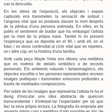
cas la descuida.
En les obres de l'exposició, els objectes i espais
capturats ens transmeten la sensació de solitud i
l'angoixa vital que es produeix davant la mort després
de la pèrdua d'una persona estimada. En elles, es fa
palès el sentiment de buidor que ha embargat l'artista
per la mort de la pròpia mare. També hi és present
l'esperança que es diposita en el fill, i amb ell, en el
futur, i es dona continuïtat al cicle vital que es repeteix,
un i altre cop, en la història d'una família.
Amb cada peça Mayte Vieta ens ofereix una metàfora
que es nodreix de detalls simbòlics o de records
personals. Els ambients naturals i fantasmagòrics, els
objectes escollits o les persones representades recreen
imatges poètiques i transmeten emocions profundes a
través de meditades composicions.
Per sobre de les imatges que representa l'artista hi ha el
desig d'inocular una idea abstracta de quelcom
transcendental i d'interpel·lar l'espectador per tal que
faci la seva pròpia lectura. La fotografia és emprada per
aquesta artista com a metàfora d'allò invisible en lloc de