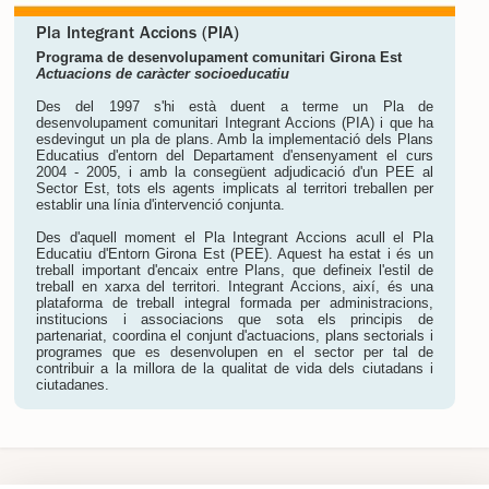
Pla Integrant Accions (PIA)
Programa de desenvolupament comunitari Girona Est
Actuacions de caràcter socioeducatiu
Des del 1997 s'hi està duent a terme un Pla de
desenvolupament comunitari Integrant Accions (PIA) i que ha
esdevingut un pla de plans. Amb la implementació dels Plans
Educatius d'entorn del Departament d'ensenyament el curs
2004 - 2005, i amb la consegüent adjudicació d'un PEE al
Sector Est, tots els agents implicats al territori treballen per
establir una línia d'intervenció conjunta.
Des d'aquell moment el Pla Integrant Accions acull el Pla
Educatiu d'Entorn Girona Est (PEE). Aquest ha estat i és un
treball important d'encaix entre Plans, que defineix l'estil de
treball en xarxa del territori. Integrant Accions, així, és una
plataforma de treball integral formada per administracions,
institucions i associacions que sota els principis de
partenariat, coordina el conjunt d'actuacions, plans sectorials i
programes que es desenvolupen en el sector per tal de
contribuir a la millora de la qualitat de vida dels ciutadans i
ciutadanes.