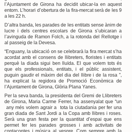
l’Ajuntament de Girona ha decidit ubicar-la en aquest
entorn. L’horari d’obertura de la fira-mercat serà de les 9
a les 22 h.
D’altra banda, les parades de les entitats sense ànim de
lucre i dels centres escolars de Girona s’ubicaran a
l’avinguda de Ramon Folch, a la rotonda del Rellotge i
al passeig de la Devesa.
“Enguany, la ubicació on se celebrarà la fira mercat s’ha
acordat amb el consens de llibreters, floristes i entitats
perquè la diada sigui ben lluïda. El que volem tots és
que els professionals, entitats, i el públic assistent,
puguin gaudir el màxim del dia del llibre i de la rosa ”,
ha explicat la regidora de Promoció Econòmica de
l’Ajuntament de Girona, Glòria Plana Yanes.
Per la seva banda, la presidenta del Gremi de Llibreters
de Girona, Maria Carme Ferrer, ha assenyalat que “un
any més volem agrair a tota la ciutadania per fer una
gran diada de Sant Jordi a la Copa amb llibres i roses.
Serà una gran festa per la quantitat d’espai que ens
permet fer les parades grosses i amb activitats de
contacontes i música al vespre. Com sempre amb la