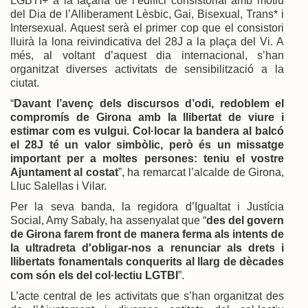
LGBTI+ a la façana de l’edifici consistorial amb motiu
del Dia de l’Alliberament Lèsbic, Gai, Bisexual, Trans* i
Intersexual. Aquest serà el primer cop que el consistori
lluirà la lona reivindicativa del 28J a la plaça del Vi. A
més, al voltant d’aquest dia internacional, s’han
organitzat diverses activitats de sensibilització a la
ciutat.
“
Davant l’avenç dels discursos d’odi, redoblem el
compromís de Girona amb la llibertat de viure i
estimar com es vulgui. Col·locar la bandera al balcó
el 28J té un valor simbòlic, però és un missatge
important per a moltes persones: teniu el vostre
Ajuntament al costat
”, ha remarcat l’alcalde de Girona,
Lluc Salellas i Vilar.
Per la seva banda, la regidora d’Igualtat i Justícia
Social, Amy Sabaly, ha assenyalat que “
des del govern
de Girona farem front de manera ferma als intents de
la ultradreta d'obligar-nos a renunciar als drets i
llibertats fonamentals conquerits al llarg de dècades
com són els del col·lectiu LGTBI
”.
L’acte central de les activitats que s’han organitzat des