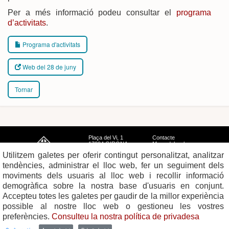
Per a més informació podeu consultar el
programa
d’activitats
.
Programa d'activitats
Web del 28 de juny
Tornar
Plaça del Vi, 1
Contacte
17004 GIRONA
Mapa del web
Tel. 972 419 010
Mapa de xarxes
Utilitzem galetes per oferir contingut personalitzat, analitzar
Avís legal
tendències, administrar el lloc web, fer un seguiment dels
moviments dels usuaris al lloc web i recollir informació
demogràfica sobre la nostra base d'usuaris en conjunt.
Accepteu totes les galetes per gaudir de la millor experiència
possible al nostre lloc web o gestioneu les vostres
preferències.
Consulteu la nostra política de privadesa