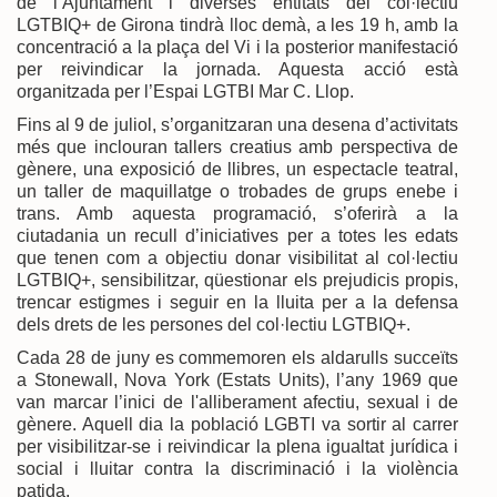
de l’Ajuntament i diverses entitats del col·lectiu
LGTBIQ+ de Girona tindrà lloc demà, a les 19 h, amb la
concentració a la plaça del Vi i la posterior manifestació
per reivindicar la jornada. Aquesta acció està
organitzada per l’Espai LGTBI Mar C. Llop.
Fins al 9 de juliol, s’organitzaran una desena d’activitats
més que inclouran tallers creatius amb perspectiva de
gènere, una exposició de llibres, un espectacle teatral,
un taller de maquillatge o trobades de grups enebe i
trans. Amb aquesta programació, s’oferirà a la
ciutadania un recull d’iniciatives per a totes les edats
que tenen com a objectiu donar visibilitat al col·lectiu
LGTBIQ+, sensibilitzar, qüestionar els prejudicis propis,
trencar estigmes i seguir en la lluita per a la defensa
dels drets de les persones del col·lectiu LGTBIQ+.
Cada 28 de juny es commemoren els aldarulls succeïts
a Stonewall, Nova York (Estats Units), l’any 1969 que
van marcar l’inici de l'alliberament afectiu, sexual i de
gènere. Aquell dia la població LGBTI va sortir al carrer
per visibilitzar-se i reivindicar la plena igualtat jurídica i
social i lluitar contra la discriminació i la violència
patida.