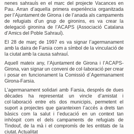
nenes sahrauís en el marc del projecte Vacances en
Pau. Arran d’aquella primera experiència organitzada
per l’Ajuntament de Girona i de l’anada als campaments
de refugiats d’un grup de gironins, es va crear la
delegació gironina de l’ACAPS (Associació Catalana
d’Amics del Poble Sahrauí).
El 28 de març de 1997 es va signar l’agermanament
amb la daira de Farsia com a símbol de la vinculació de
la ciutat amb la causa sahrauí.
Aquell mateix any, l’Ajuntament de Girona i l’ACAPS-
Girona, van signar un conveni de col·laboració per crear
i posar en funcionament la Comissió d´Agermanament
Girona-Farsia.
L’agermanament solidari amb Farsia, després de dues
dècades ha representat un vincle d’amistat i
col·laboració entre els dos municipis, permetent el
suport a projectes que garanteixen l’accés a drets tan
bàsics com la salut i l’educació en un context tan
inhòspit com el dels campaments de refugiats de
Tindouf, de la mà i el compromís de les entitats de la
ciutat. Actualitat