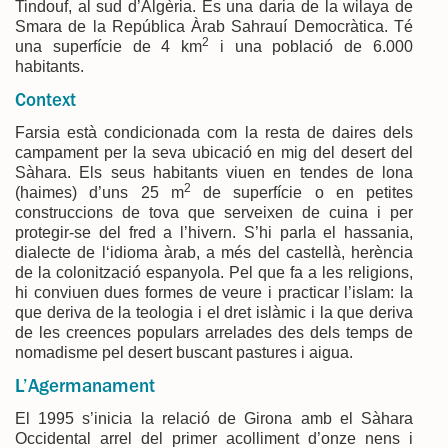
Tindouf, al sud d’Algèria. És una daria de la wilaya de
Smara de la República Àrab Sahrauí Democràtica. Té
2
una superfície de 4 km
i una població de 6.000
habitants.
Context
Farsia està condicionada com la resta de daires dels
campament per la seva ubicació en mig del desert del
Sàhara. Els seus habitants viuen en tendes de lona
2
(haimes) d’uns 25 m
de superfície o en petites
construccions de tova que serveixen de cuina i per
protegir-se del fred a l’hivern. S’hi parla el hassania,
dialecte de l‘idioma àrab, a més del castellà, herència
de la colonització espanyola. Pel que fa a les religions,
hi conviuen dues formes de veure i practicar l’islam: la
que deriva de la teologia i el dret islàmic i la que deriva
de les creences populars arrelades des dels temps de
nomadisme pel desert buscant pastures i aigua.
L’Agermanament
El 1995 s’inicia la relació de Girona amb el Sàhara
Occidental arrel del primer acolliment d’onze nens i