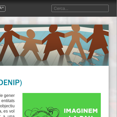
A*
(DENIP)
de gener
entitats
objectiu
, es vol
er a una