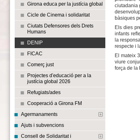
Girona educa per la justícia global
ciutadania 
desenvolupi
Cicle de Cinema i solidaritat
bàsiques pe
Ciutats Defensores dels Drets
Els dies pr
Humans
infants refl
la responsa
DENIP
respecte i l
FICAC
El mateix 3
viure conju
Comerç just
força de la 
Projectes d'educació per a la
justícia global 2026
Refugiats/ades
Cooperació a Girona FM
Agermanaments
Ajuts i subvencions
Consell de Solidaritat i