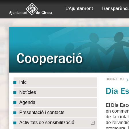
L'Ajuntament
Transparènci
Cooperació
GIRONA.CAT
Inici
Dia Es
Notícies
Agenda
El Dia Esc
en commemo
Presentació i contacte
de la ciuta
de reivindi
Activitats de sensibilització
promoure l