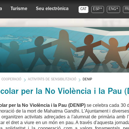
a
Turisme
Seu electrònica
CAT
ESP*
ENG*
FR
COOPERACIÓ
ACTIVITATS DE SENSIBILITZACIÓ
DENIP
colar per la No Violència i la Pau 
olar per la No Violència i la Pau (DENIP)
se celebra cada 30 
ració de la mort de Mahatma Gandhi. L'Ajuntament i diverses 
t organitzen activitats adreçades a l'alumnat de primària amb l'
car el dret a viure en un món en pau. A través d'aquesta jornada
a solidaritat i la cooperació com a valors fonamentals p