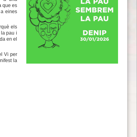
a que es
 a eines
rquè els
 la pau i
da en el
l Vi per
nifest la