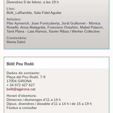
Divendres 9 de febrer, a les 19 h
Lloc:
Bòlit_LaRambla, Sala Fidel Aguilar
Artistes:
Pilar Aymerich, Joan Fontcuberta, Jordi Guillumet - Mònica
Roselló, Anna Malagrida, Francisco Ontañón, Mabel Palacín,
Tanit Plana - Laia Ramos, Xavier Ribas i Werker Collective
Comissària:
Marta Dahó
Bòlit Pou Rodó
Dades de contacte:
Plaça del Pou Rodó, 7-9
17004 GIRONA
+ 34 972 427 627
bolit@ajgirona.cat
Horari d'obertura:
Dimecres i diumenges d'11 a 14 h
Dijous, divendres i dissabte d’11 a 14 h i de 15 a 19 h
Festius a consultar