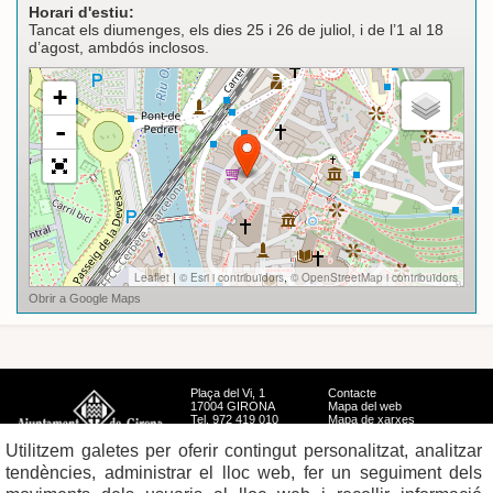
Horari d'estiu:
Tancat els diumenges, els dies 25 i 26 de juliol, i de l’1 al 18
d’agost, ambdós inclosos.
Plaça del Vi, 1
Contacte
17004 GIRONA
Mapa del web
Tel. 972 419 010
Mapa de xarxes
Avís legal
Utilitzem galetes per oferir contingut personalitzat, analitzar
tendències, administrar el lloc web, fer un seguiment dels