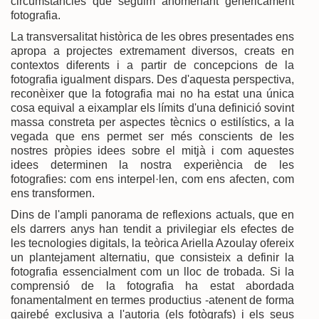
circumstàncies que seguim anomenant genèricament
fotografia.
La transversalitat històrica de les obres presentades ens
apropa a projectes extremament diversos, creats en
contextos diferents i a partir de concepcions de la
fotografia igualment dispars. Des d'aquesta perspectiva,
reconèixer que la fotografia mai no ha estat una única
cosa equival a eixamplar els límits d'una definició sovint
massa constreta per aspectes tècnics o estilístics, a la
vegada que ens permet ser més conscients de les
nostres pròpies idees sobre el mitjà i com aquestes
idees determinen la nostra experiència de les
fotografies: com ens interpel·len, com ens afecten, com
ens transformen.
Dins de l'ampli panorama de reflexions actuals, que en
els darrers anys han tendit a privilegiar els efectes de
les tecnologies digitals, la teòrica Ariella Azoulay ofereix
un plantejament alternatiu, que consisteix a definir la
fotografia essencialment com un lloc de trobada. Si la
comprensió de la fotografia ha estat abordada
fonamentalment en termes productius -atenent de forma
gairebé exclusiva a l'autoria (els fotògrafs) i els seus