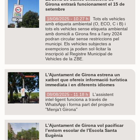
Girona entrarà funcionament el 15 de
setembre
18/08/2025 - 10.27 h
Tots els vehicles
amb etiqueta ambiental (O, ECO, C i B) i
tots els vehicles sense etiqueta ambiental
amb domicili a Girona fins a l'any 2024
podran circular sense restriccions pel
municipi. Els vehicles subjectes a
exempcions ja poden sol·licitar la
inscripció al Registre Municipal de
Vehicles de la ZBE.
L'Ajuntament de Girona estrena un
xatbot que ofereix informació turística
immediata i en diferents idiomes
08/08/2025 - 11.18 h
L'assistent
intel·ligent funciona a través de
WhatsApp i forma part del projecte
"Menja't Girona"
L’Ajuntament de Girona vol pacificar
l’entorn escolar de l’Escola Santa
Eugènia