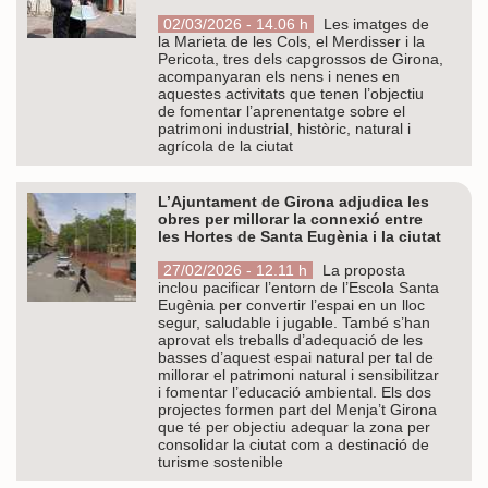
02/03/2026 - 14.06 h
Les imatges de
la Marieta de les Cols, el Merdisser i la
Pericota, tres dels capgrossos de Girona,
acompanyaran els nens i nenes en
aquestes activitats que tenen l’objectiu
de fomentar l’aprenentatge sobre el
patrimoni industrial, històric, natural i
agrícola de la ciutat
L’Ajuntament de Girona adjudica les
obres per millorar la connexió entre
les Hortes de Santa Eugènia i la ciutat
27/02/2026 - 12.11 h
La proposta
inclou pacificar l’entorn de l’Escola Santa
Eugènia per convertir l’espai en un lloc
segur, saludable i jugable. També s’han
aprovat els treballs d’adequació de les
basses d’aquest espai natural per tal de
millorar el patrimoni natural i sensibilitzar
i fomentar l’educació ambiental. Els dos
projectes formen part del Menja’t Girona
que té per objectiu adequar la zona per
consolidar la ciutat com a destinació de
turisme sostenible