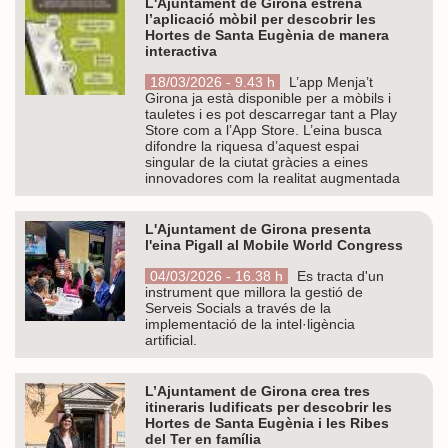
L'Ajuntament de Girona estrena
l’aplicació mòbil per descobrir les
Hortes de Santa Eugènia de manera
interactiva
18/03/2026 - 9.43 h
L’app Menja’t
Girona ja està disponible per a mòbils i
tauletes i es pot descarregar tant a Play
Store com a l’App Store. L’eina busca
difondre la riquesa d’aquest espai
singular de la ciutat gràcies a eines
innovadores com la realitat augmentada
L'Ajuntament de Girona presenta
l'eina Pigall al Mobile World Congress
04/03/2026 - 16.38 h
Es tracta d'un
instrument que millora la gestió de
Serveis Socials a través de la
implementació de la intel·ligència
artificial.
L’Ajuntament de Girona crea tres
itineraris ludificats per descobrir les
Hortes de Santa Eugènia i les Ribes
del Ter en família