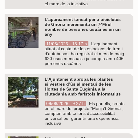
el marc de la iniciativa
L’aparcament tancat per a bicicletes
de Girona incrementa un 74% el
nombre de persones usuàries en un
any
11/06/2026 - 13.17 h
L’equipament,
situat al costat de les estacions de tren i
d’autobusos, ha registrat el mes de maig
620 usos mensuals i ja compta amb 406
persones usuàries
L’Ajuntament apropa les plantes
silvestres d’ús alimentari de les
Hortes de Santa Eugènia a la
ciutadania amb faristols informatius
09/06/2026 - 9.27 h
Els panells, creats
en el marc del projecte “Menja’t Girona”,
compten amb criteris d’accessibilitat
universal per garantir una experiència
inclusiva