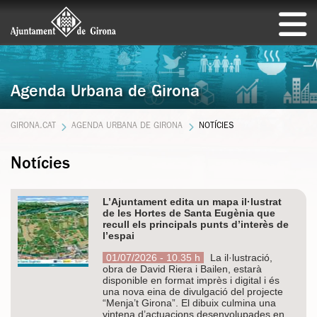
Agenda Urbana de Girona
GIRONA.CAT
AGENDA URBANA DE GIRONA
NOTÍCIES
Notícies
L’Ajuntament edita un mapa il·lustrat
de les Hortes de Santa Eugènia que
recull els principals punts d’interès de
l’espai
01/07/2026 - 10.35 h
La il·lustració,
obra de David Riera i Bailen, estarà
disponible en format imprès i digital i és
una nova eina de divulgació del projecte
“Menja’t Girona”. El dibuix culmina una
vintena d’actuacions desenvolupades en