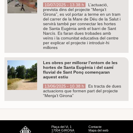
10/07/2025 - 13.38 h
L’actuació,
prevista dins del projecte “Menja’t
Girona”, es vol portar a terme en un tram
del carrer de la Mare de Déu de la Salut i
servirà també per connectar les hortes
de Santa Eugènia amb el barri de Sant
Narcís. Es faran dues trobades amb
veïns i la comunitat educativa del centre
per explicar el projecte i introduir-hi
millores
Les obres per millorar l’entorn de les
hortes de Santa Eugènia i del camí
fluvial de Sant Ponç començaran
aquest estiu
13/06/2025 - 10.38 h
Es tracta de dues
actuacions que formen part del projecte
“Menja’t Girona”
Plaça del Vi, 1
Contacte
17004 GIRONA
Mapa del web