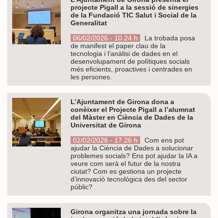
projecte Pigall a la sessió de sinergies
de la Fundació TIC Salut i Social de la
Generalitat
06/02/2026 - 10.24 h
La trobada posa
de manifest el paper clau de la
tecnologia i l’anàlisi de dades en el
desenvolupament de polítiques socials
més eficients, proactives i centrades en
les persones.
L’Ajuntament de Girona dona a
conèixer el Projecte Pigall a l’alumnat
del Màster en Ciència de Dades de la
Universitat de Girona
02/02/2026 - 17.26 h
Com ens pot
ajudar la Ciència de Dades a solucionar
problemes socials? Ens pot ajudar la IA a
veure com serà el futur de la nostra
ciutat? Com es gestiona un projecte
d’innovació tecnològica des del sector
públic?
Girona organitza una jornada sobre la