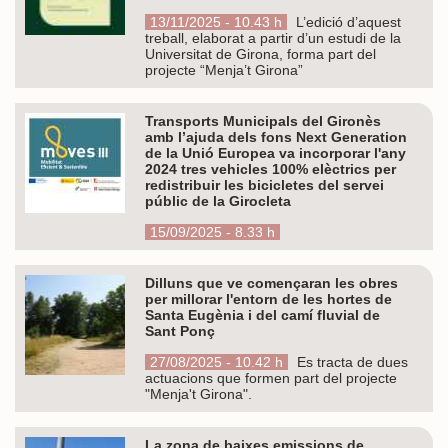
13/11/2025 - 10.43 h
L’edició d’aquest
treball, elaborat a partir d’un estudi de la
Universitat de Girona, forma part del
projecte “Menja’t Girona”
Transports Municipals del Gironès
amb l’ajuda dels fons Next Generation
de la Unió Europea va incorporar l'any
2024 tres vehicles 100% elèctrics per
redistribuir les bicicletes del servei
públic de la Girocleta
15/09/2025 - 8.33 h
Dilluns que ve començaran les obres
per millorar l'entorn de les hortes de
Santa Eugènia i del camí fluvial de
Sant Ponç
27/08/2025 - 10.42 h
Es tracta de dues
actuacions que formen part del projecte
"Menja't Girona".
La zona de baixes emissions de