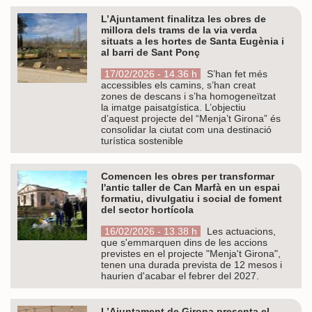
L’Ajuntament finalitza les obres de
millora dels trams de la via verda
situats a les hortes de Santa Eugènia i
al barri de Sant Ponç
17/02/2026 - 14.36 h
S’han fet més
accessibles els camins, s’han creat
zones de descans i s’ha homogeneïtzat
la imatge paisatgística. L’objectiu
d’aquest projecte del “Menja’t Girona” és
consolidar la ciutat com una destinació
turística sostenible
Comencen les obres per transformar
l'antic taller de Can Marfà en un espai
formatiu, divulgatiu i social de foment
del sector hortícola
16/02/2026 - 13.38 h
Les actuacions,
que s'emmarquen dins de les accions
previstes en el projecte "Menja't Girona",
tenen una durada prevista de 12 mesos i
haurien d'acabar el febrer del 2027.
L’Ajuntament de Girona presenta el