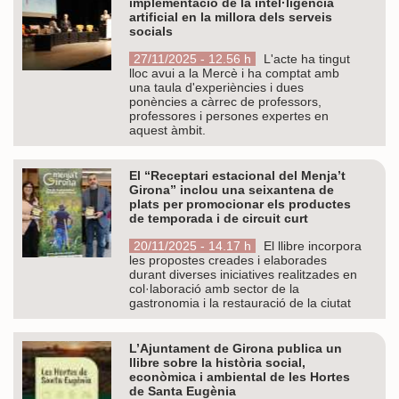
implementació de la intel·ligència
artificial en la millora dels serveis
socials
27/11/2025 - 12.56 h
L'acte ha tingut
lloc avui a la Mercè i ha comptat amb
una taula d'experiències i dues
ponències a càrrec de professors,
professores i persones expertes en
aquest àmbit.
El “Receptari estacional del Menja’t
Girona” inclou una seixantena de
plats per promocionar els productes
de temporada i de circuit curt
20/11/2025 - 14.17 h
El llibre incorpora
les propostes creades i elaborades
durant diverses iniciatives realitzades en
col·laboració amb sector de la
gastronomia i la restauració de la ciutat
L’Ajuntament de Girona publica un
llibre sobre la història social,
econòmica i ambiental de les Hortes
de Santa Eugènia