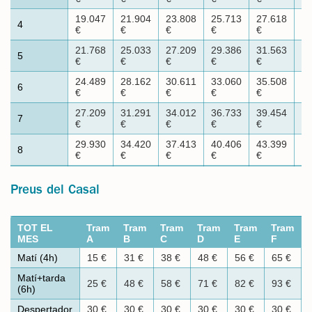
19.047
21.904
23.808
25.713
27.618
36
4
€
€
€
€
€
€
21.768
25.033
27.209
29.386
31.563
41
5
€
€
€
€
€
€
24.489
28.162
30.611
33.060
35.508
46
6
€
€
€
€
€
€
27.209
31.291
34.012
36.733
39.454
51
7
€
€
€
€
€
€
29.930
34.420
37.413
40.406
43.399
56
8
€
€
€
€
€
€
Preus del Casal
TOT EL
Tram
Tram
Tram
Tram
Tram
Tram
MES
A
B
C
D
E
F
Matí (4h)
15 €
31 €
38 €
48 €
56 €
65 €
Matí+tarda
25 €
48 €
58 €
71 €
82 €
93 €
(6h)
Despertador
30 €
30 €
30 €
30 €
30 €
30 €