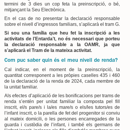
termini de 3 dies un cop feta la preinscripció, o bé,
mitjançant la Seu Electrònica.
En el cas de no presentar la declaració responsable
sobre el nivell d’ingressos familiars, s’aplicarà el tram G.
Si sou una família que heu fet la inscripció a les
activitats de l’Entarda’t, no és necessari que porteu
la declaració responsable a la OAMR, ja que
s’aplicarà el Tram de la mateixa activitat.
Com puc saber quin és el meu nivell de renda?
Cal indicar, en el moment de la preinscripció, la
quantitat corresponent a les pròpies caselles 435 i 460
de la declaració de la renda de 2024, cada membre de
la unitat familiar.
Als efectes d’aplicació de les bonificacions per trams de
renda s’entén per unitat familiar la composta pel fill
inscrit, el/s pare/s i la/es mare/s o els/les tutors/es de
l’infant inscrit, o la parella de fet del progenitor si conviu
al mateix domicili, o les persones encarregades de la
guarda i custòdia de l’infant, i també els germans de