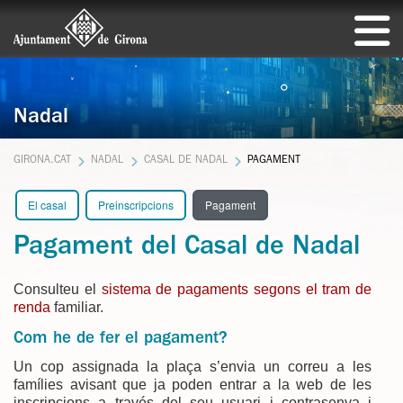
Nadal
GIRONA.CAT
NADAL
CASAL DE NADAL
PAGAMENT
El casal
Preinscripcions
Pagament
Pagament del Casal de Nadal
Consulteu el
sistema de pagaments segons el tram de
renda
familiar.
Com he de fer el pagament?
Un cop assignada la plaça s’envia un correu a les
famílies avisant que ja poden entrar a la web de les
inscripcions a través del seu usuari i contrasenya i