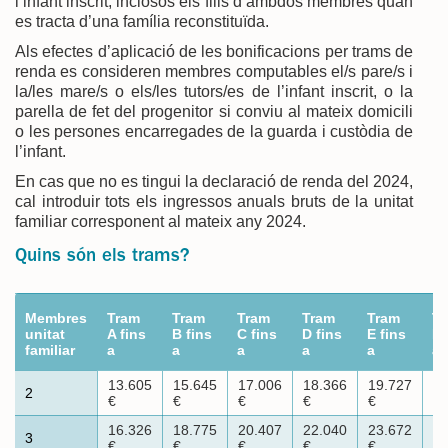
l’infant inscrit, inclosos els fills d’ambdós membres quan
es tracta d’una família reconstituïda.
Als efectes d’aplicació de les bonificacions per trams de
renda es consideren membres computables el/s pare/s i
la/les mare/s o els/les tutors/es de l’infant inscrit, o la
parella de fet del progenitor si conviu al mateix domicili
o les persones encarregades de la guarda i custòdia de
l’infant.
En cas que no es tingui la declaració de renda del 2024,
cal introduir tots els ingressos anuals bruts de la unitat
familiar corresponent al mateix any 2024.
Quins són els trams?
Membres
Tram
Tram
Tram
Tram
Tram
T
unitat
A fins
B fins
C fins
D fins
E fins
F 
familiar
a
a
a
a
a
a
13.605
15.645
17.006
18.366
19.727
25
2
€
€
€
€
€
€
16.326
18.775
20.407
22.040
23.672
31
3
€
€
€
€
€
€