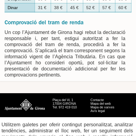
Dinar
31 €
38 €
45 €
52 €
57 €
60 €
Comprovació del tram de renda
Un cop l’Ajuntament de Girona hagi rebut la declaració
responsable i, per tant, estigui autoritzat a fer la
comprovació del tram de renda, procedirà a fer la
comprovació. S’aplicarà el tram corresponent segons la
informació vigent de l’Agència Tributària. En cas que
l’Ajuntament ho consideri oportú, pot sol·licitar la
presentació de documentació addicional per fer les
comprovacions pertinents.
Plaça del Vi, 1
Contacte
17004 GIRONA
Mapa del web
Tel. 972 419 010
Mapa de xarxes
Avís legal
Utilitzem galetes per oferir contingut personalitzat, analitzar
tendències, administrar el lloc web, fer un seguiment dels