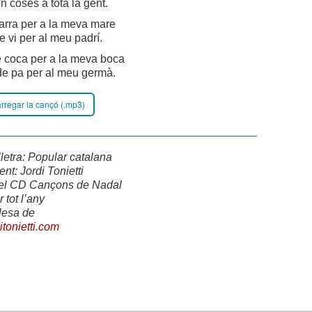
n coses a tota la gent.
arra per a la meva mare
de vi per al meu padrí.
e coca per a la meva boca
 de pa per al meu germà.
regar la cançó (.mp3)
lletra: Popular catalana
nt: Jordi Tonietti
del CD Cançons de Nadal
 tot l’any
lesa de
tonietti.com