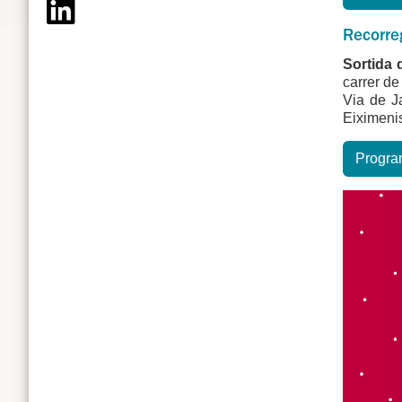
Recorre
Sortida 
carrer d
Via de J
Eiximeni
Progra