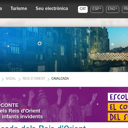
a
Turisme
Seu electrònica
CAT
ESP*
ENG*
FR
NADAL
REIS D'ORIENT
CAVALCADA
OCONTE
els Reis d'Orient
s infants invidents