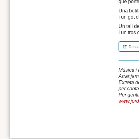
que porte
Una botif
i un got 
Un tall d
i un tros
Descar
Música i 
Arranjame
Extreta 
per cantar
Per genti
www.jordi