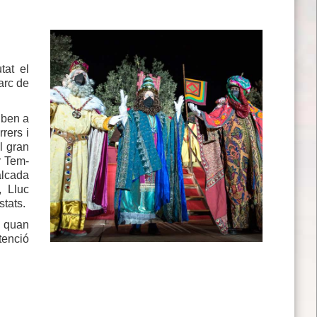
tat el
arc de
 ben a
rers i
l gran
r Tem-
alcada
, Lluc
stats.
, quan
tenció