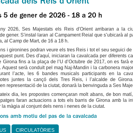
cada dels Reis d'Orient
s 5 de gener de 2026 - 18 a 20 h
ny 2026, Ses Majestats els Reis d'Orient arribaran a la ciu
 de gener. S'instal·laran al Campament Reial que s’ubicarà al p
, al Camp de Mart, de 16 a 18 h.
ins i gironines podran veure els tres Reis i tot el seu seguici de
quest punt. Des d'aquí, iniciaran la cavalcada per diferents car
 Girona fins a la plaça de l’U d’Octubre de 2017, on es farà e
l. Aquest serà conduït pel mag Naj-Mandin i la carbonera majo
rant l’acte, les 6 bandes musicals participants en la cav
totes juntes la cançó dels Tres Reis, i l’alcalde de Girona
 en representació de la ciutat, donarà la benvinguda a Ses Maje
ateix dia, les propostes començaran molt abans, de bon matí
 patges faran actuacions a tots els barris de Girona amb la in
 la màgia al conjunt dels nens i nenes de la ciutat.
ions amb motiu del pas de la cavalcada
DUS
CIRCULATÒRIES