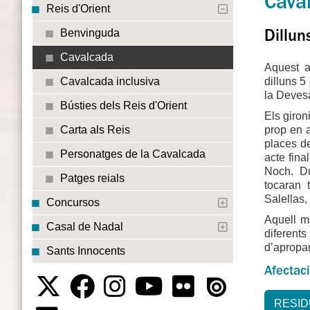
Caval
Reis d'Orient
Benvinguda
Dillun
Cavalcada
Aquest a
dilluns 5
Cavalcada inclusiva
la Devesa
Bústies dels Reis d'Orient
Els giron
prop en a
Carta als Reis
places de
Personatges de la Cavalcada
acte fina
Noch. Du
Patges reials
tocaran 
Salellas,
Concursos
Aquell m
Casal de Nadal
diferents
d’apropar
Sants Innocents
Afectac
RESI