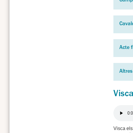
Campa
Caval
Acte 
Altres
Visca
Visca els