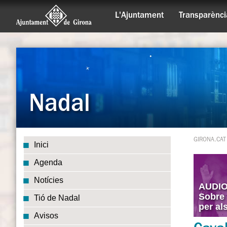
L'Ajuntament
Transparènci
Nadal
GIRONA.CAT
Inici
Agenda
Notícies
AUDI
Sobre 
Tió de Nadal
per al
Avisos