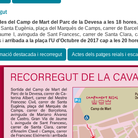
gut
des del Camp de Mart del Parc de la Devesa a les 18 hores
e Santa Eugènia, plaça del Marquès de Camps, carrer de Barce
aume I, avinguda de Sant Francesc, carrer de Santa Clara, c
s i
arribada a la plaça l'U d'Octubre de 2017 cap a les 20 hor
mació destacada i recorregut
Actes dels patges reials i esc